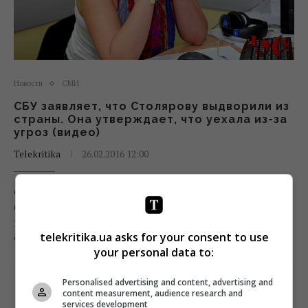
Новости
СМИ
СБУ заявляет, что Столярову выдворили из
страны. Она утверждает, что уехала из-за
угроз (видео)
Telekritika
26.02.2016 12:00
О запрете въезда в Украину на пять лет уже
бывшему креативному продюсеру «Подробностей
недели» Марии Столяровой сообщила пресс-
секретарь СБУ Елена Гитлянская.
telekritika.ua asks for your consent to use
your personal data to:
Поделиться:
Facebook
Twitter
Personalised advertising and content, advertising and
content measurement, audience research and
services development