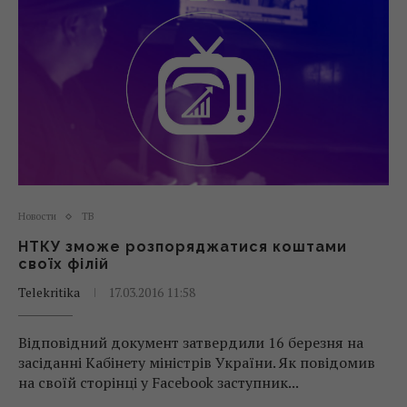
Новости
ТВ
НТКУ зможе розпоряджатися коштами
своїх філій
Telekritika
17.03.2016 11:58
Відповідний документ затвердили 16 березня на
засіданні Кабінету міністрів України. Як повідомив
на своїй сторінці у Facebook заступник...