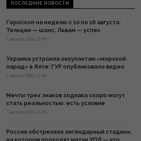
ПОСЛЕДНИЕ НОВОСТИ
Дроны уже полдня атакуют Крым: ГУР
провел "морской парад" в Ялте
Гороскоп на неделю с 10 по 16 августа:
16:31 пятница, 07 августа 2026
Тельцам — шанс, Львам — успех
7 августа 2026, 17:09
"Будет волна банкротства": разгром
складов Wildberries больно бьет по РФ, -
Украина устроила оккупантам «морской
Die Welt
парад» в Ялте: ГУР опубликовало видео
16:22 пятница, 07 августа 2026
7 августа 2026, 17:06
Украинцев предупредили об обмане на
Мечты трех знаков зодиака скоро могут
кассе: что делать, если цена в чеке выше
стать реальностью: есть условие
ценника
7 августа 2026, 16:55
16:18 пятница, 07 августа 2026
Россия обстреляла легендарный стадион,
Любят ли кошки своих хозяев так же, как
на котором проходят матчи УПЛ — что