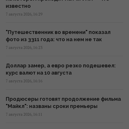
собаки: вот что выяснила наука
известно
16:17 пятница, 07 августа 2026
7 августа 2026, 16:29
В уголовном деле рынка "Столичный"
"Путешественник во времени" показал
материалами стали сообщения о
фото из 3311 года: что на нем не так
поддержке ВСУ, - СМИ
7 августа 2026, 16:23
16:06 пятница, 07 августа 2026
Доллар замер, а евро резко подешевел:
В июне – 30 бомб, в июле – более 50: в ОВА
курс валют на 10 августа
заявили об усилении авиаударов по Сумам
7 августа 2026, 16:16
16:04 пятница, 07 августа 2026
Продюсеры готовят продолжение фильма
Без пересмотра прайс-кэпов Украине
"Майкл": названы сроки премьеры
будет сложнее импортировать
7 августа 2026, 16:11
электроэнергию зимой, – Центр Разумкова
16:04 пятница, 07 августа 2026