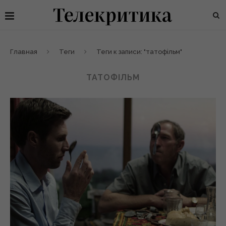
Главная
Теги
Теги к записи: "татофiльм"
ТАТОФIЛЬМ