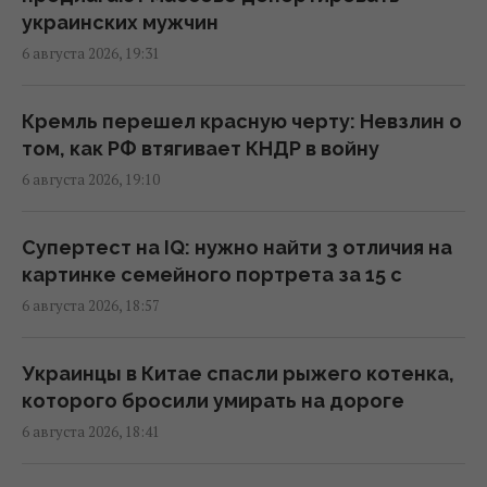
19:30 четверг, 06 августа 2026
украинских мужчин
6 августа 2026, 19:31
В Украине будут по-новому распределять
электроэнергию: Шмыгаль раскрыл
Кремль перешел красную черту: Невзлин о
детали
том, как РФ втягивает КНДР в войну
19:22 четверг, 06 августа 2026
6 августа 2026, 19:10
Спутник Сатурна вращается так медленно,
Супертест на IQ: нужно найти 3 отличия на
что его сутки продолжаются почти 16 дней
картинке семейного портрета за 15 с
18:57 четверг, 06 августа 2026
6 августа 2026, 18:57
Запад проигнорировал просьбу Киева о
Украинцы в Китае спасли рыжего котенка,
срочных поставках зенитных ракет, – NYT
которого бросили умирать на дороге
18:56 четверг, 06 августа 2026
6 августа 2026, 18:41