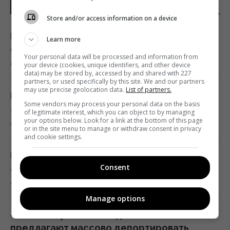
ПОСЛЕДНИЕ НОВОСТИ
Store and/or access information on a device
Никитюк с годовалым сыном укатила на
отдых в горы и нарвалась на хейт
Названы месяцы рождения самых
Learn more
19:57 четверг, 06 августа 2026
ответственных людей - кто они
Your personal data will be processed and information from
6 августа 2026, 20:47
your device (cookies, unique identifiers, and other device
data) may be stored by, accessed by and shared with 227
Песня, которая вдохновляет: что говорит
partners, or used specifically by this site. We and our partners
may use precise geolocation data.
List of partners.
дата рождения
Мята сохранит аромат и свежесть: как
Some vendors may process your personal data on the basis
19:54 четверг, 06 августа 2026
заготовить листья на зиму без сушки
of legitimate interest, which you can object to by managing
your options below. Look for a link at the bottom of this page
6 августа 2026, 20:24
or in the site menu to manage or withdraw consent in privacy
and cookie settings.
В Польше заговорили о возможности
перехвата российских ракет над
В Украине появится новый праздник 8
Украиной, - PAP
Consent
августа: Зеленский подписал указ
19:35 четверг, 06 августа 2026
6 августа 2026, 19:49
Manage options
Люди, родившиеся в эти месяцы, самые
«Чтобы Украина победила»: в Польше
ответственные
предлагают массово депортировать