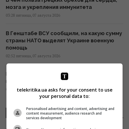
мозга и укрепления иммунитета
03:28 пятница, 07 августа 2026
В Генштабе ВСУ сообщили, на какую сумму
страны НАТО выделят Украине военную
помощь
02:52 пятница, 07 августа 2026
Кинжал Тутанхамона оказался выкованным
из внеземного металла, - археологи
02:26 пятница, 07 августа 2026
telekritika.ua asks for your consent to use
your personal data to:
США ввели новые санкции против Кубы за
Personalised advertising and content, advertising and
ПОСЛЕДНИЕ НОВОСТИ
content measurement, audience research and
сотрудничество с Китаем и РФ, –
services development
Bloomberg