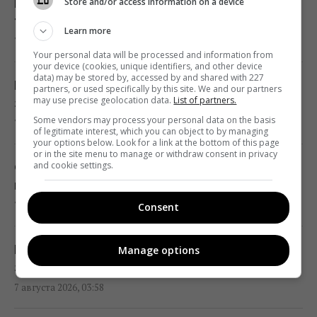
Store and/or access information on a device
02:05 пятница, 07 августа 2026
Почему врачи во времена СССР носили
только белые халаты: ответ удивит многих
Learn more
7 августа 2026, 05:11
Как выбраться из грязи на автомобиле:
Your personal data will be processed and information from
назван простой предмет в салоне,
your device (cookies, unique identifiers, and other device
data) may be stored by, accessed by and shared with 227
который может помочь
Какая идеальная пара для Близнеца: три
partners, or used specifically by this site. We and our partners
may use precise geolocation data.
List of partners.
01:23 пятница, 07 августа 2026
знака, с которыми союз почти безупречен
Some vendors may process your personal data on the basis
7 августа 2026, 04:54
of legitimate interest, which you can object to by managing
your options below. Look for a link at the bottom of this page
"Достаточно, чтобы выжить, а не
or in the site menu to manage or withdraw consent in privacy
победить": бывшая сотрудница НАТО о
and cookie settings.
Супертест на IQ: нужно найти 3 отличия на
поставках ракет Украине
картинке лесного ужина за 17 с
01:19 пятница, 07 августа 2026
7 августа 2026, 04:00
Consent
Одна настройка, которую стоит изменить
Как заточить ножницы с помощью сахара
Manage options
всем владельцам новых телевизоров
за 2 минуты — лайфхак от повара
00:25 пятница, 07 августа 2026
7 августа 2026, 03:58