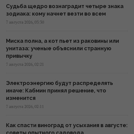
"Они нужны нам самим": Трамп
Судьба щедро вознаградит четыре знака
отреагировал на просьбу Зеленского
зодиака: кому начнет везти во всем
предоставить ракеты для системы Patriot
7 августа 2026, 03:30
00:22 пятница, 07 августа 2026
Миска полна, а кот пьет из раковины или
Ученые нашли отпечатки пальцев на
унитаза: ученые объяснили странную
керамике возрастом 8000 лет: что их
привычку
удивило
7 августа 2026, 02:21
23:58 четверг, 06 августа 2026
Электроэнергию будут распределять
Атака дронов на Москву: аналитики
иначе: Кабмин принял решение, что
оценили эффективность работы
изменится
российской ПВО
7 августа 2026, 02:11
23:39 четверг, 06 августа 2026
Как спасти виноград от усыхания в августе:
Женщины с дипломами чаще выбирают
советы опытного садовода