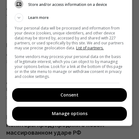
Store and/or access information on a device
Опасается эскалации войны: Маск отказал
В ЕС предложили новую схему
Украине в важной помощи
Learn more
конфискации замороженных активов РФ, –
8 августа 2026, 20:20
FAZ
Your personal data will be processed and information from
your device (cookies, unique identifiers, and other device
19:19 суббота, 08 августа 2026
data) may be stored by, accessed by and shared with 227
partners, or used specifically by this site. We and our partners
Не только по отчеству: как в Украине
may use precise geolocation data.
List of partners.
давали фамилии внебрачным детям
Маск не разрешил Украине использовать
Some vendors may process your personal data on the basis
of legitimate interest, which you can object to by managing
8 августа 2026, 20:13
Starlink для ударов по России, - The Atlantic
your options below. Look for a link at the bottom of this page
or in the site menu to manage or withdraw consent in privacy
19:19 суббота, 08 августа 2026
and cookie settings.
Девушка спокойно плавала в море, а затем
поняла, что рядом нечто опасное
Турция закрыла Черное море для судов,
Consent
8 августа 2026, 20:01
которые шли в Россию и Украину, -
Bloomberg
Manage options
19:00 суббота, 08 августа 2026
Целью станут сразу несколько городов:
мониторы предупредили о новом
массированном ударе РФ
Пессимизм вернулся в Украину: аналитик