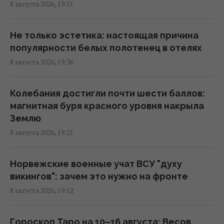
8 августа 2026, 19:51
предостерег от ошибочного взгляда на
войну
18:43 суббота, 08 августа 2026
Не только эстетика: настоящая причина
популярности белых полотенец в отелях
8 августа 2026, 19:36
"Молимся, когда везем пациента": медики
рассказали BBC об охоте российских
дронов
Колебания достигли почти шести баллов:
18:35 суббота, 08 августа 2026
магнитная буря красного уровня накрыла
Землю
8 августа 2026, 19:21
Составлен рейтинг лучших б/у видеокарт
для покупки в 2026 году
18:35 суббота, 08 августа 2026
Норвежские военные учат ВСУ "духу
викингов": зачем это нужно на фронте
8 августа 2026, 19:12
В Болгарии неподалеку от крупного
газопровода взорвался дрон: что известно
18:34 суббота, 08 августа 2026
Гороскоп Таро на 10–16 августа: Весов