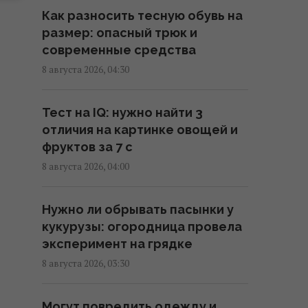
масштабные пожары, есть
Как разносить тесную обувь на
пострадавшие
размер: опасный трюк и
08:09 суббота, 08 августа 2026
современные средства
8 августа 2026, 04:30
Можно ли есть огрызок яблока:
что случится, если проглотить
Тест на IQ: нужно найти 3
семечко
отличия на картинке овощей и
07:55 суббота, 08 августа 2026
фруктов за 7 с
8 августа 2026, 04:00
РФ полностью разрушила
жилой дом в Киевской области:
Нужно ли обрывать пасынки у
погибли три человека, среди
кукурузы: огородница провела
них ребенок
эксперимент на грядке
07:36 суббота, 08 августа 2026
8 августа 2026, 03:30
Клубника против голубики:
Могут повредить одежду и