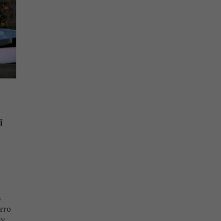
ї
в
что
у.