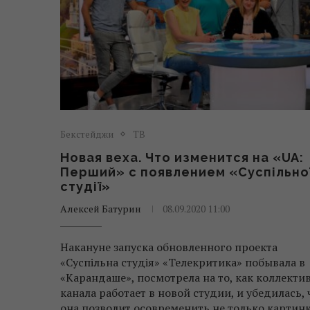
Бекстейджи
ТВ
Новая веха. Что изменится на «UA:
Перший» с появлением «Суспільно
студії»
Алексей Батурин
08.09.2020 11:00
Накануне запуска обновленного проекта
«Суспільна студія» «Телекритика» побывала в
«Карандаше», посмотрела на то, как коллекти
канала работает в новой студии, и убедилась, 
она позволит осовременить не только картинк