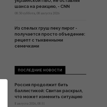
украинской ПВО, не оставляя
шанса на реакцию, - CNN
08:30 суббота, 08 августа 2026
Из спелых груш пеку пирог -
получается просто объедение:
рецепт с тыквенными
семечками
08:30 суббота, 08 августа 2026
День Независимости 2026: 24
ПОСЛЕДНИЕ НОВОСТИ
августа - рабочий день или
выходной
Россия продолжит бить
08:30 суббота, 08 августа 2026
баллистикой: Свитан раскрыл,
что может изменить ситуацию
Гороскоп на 8 августа по
8 августа 2026, 08:51