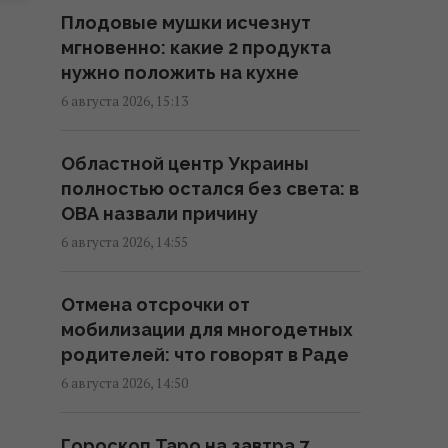
за оборонным предприятием,
Плодовые мушки исчезнут
его задержали
мгновенно: какие 2 продукта
15:34 четверг, 06 августа 2026
нужно положить на кухне
6 августа 2026, 15:13
Перевод денег на карту
становится вызовом: какие
Областной центр Украины
необычные новации вводят
полностью остался без света: в
банки
ОВА назвали причину
15:34 четверг, 06 августа 2026
6 августа 2026, 14:55
Россия может использовать
Отмена отсрочки от
украинские БПЛА для атак на
мобилизации для многодетных
цели в Балтии, – литовская
родителей: что говорят в Раде
разведка
6 августа 2026, 14:50
15:33 четверг, 06 августа 2026
Гороскоп Таро на завтра 7