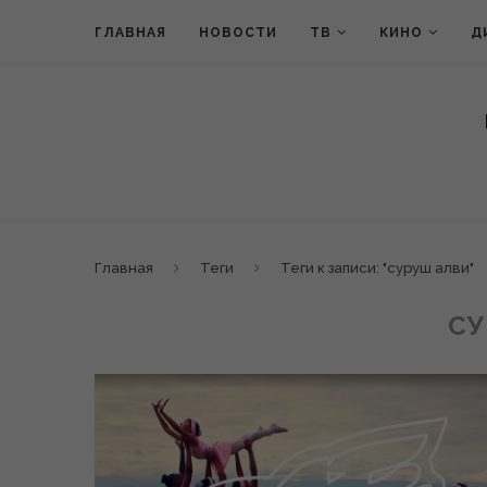
ГЛАВНАЯ
НОВОСТИ
ТВ
КИНО
Д
Главная
Теги
Теги к записи: "суруш алви"
СУ