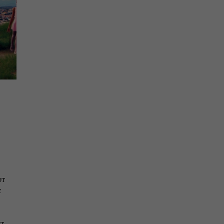
от
с
т