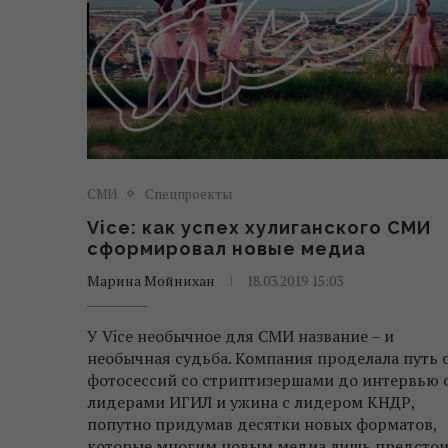
СМИ
Спецпроекты
Vice: как успех хулиганского СМИ
сформировал новые медиа
Марина Мойнихан
18.03.2019 15:03
У Vice необычное для СМИ название – и
необычная судьба. Компания проделала путь 
фотосессий со стриптизершами до интервью 
лидерами ИГИЛ и ужина с лидером КНДР,
попутно придумав десятки новых форматов,
которые многим новым медиа лишь предстои