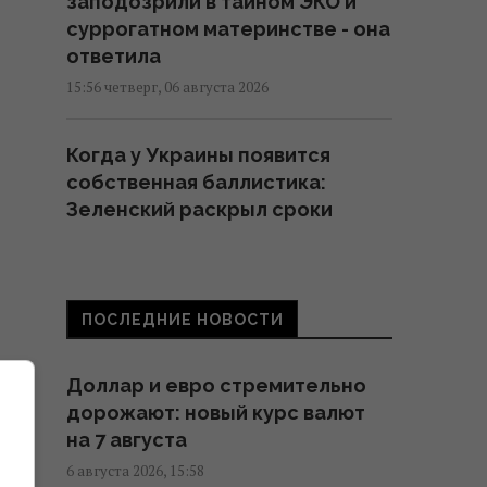
заподозрили в тайном ЭКО и
суррогатном материнстве - она
ответила
15:56 четверг, 06 августа 2026
Когда у Украины появится
собственная баллистика:
Зеленский раскрыл сроки
15:45 четверг, 06 августа 2026
Во Вьетнаме обнаружили
ПОСЛЕДНИЕ НОВОСТИ
самую большую пещеру: в ней
может поместиться небоскреб
Доллар и евро стремительно
и Boeing 747
дорожают: новый курс валют
15:42 четверг, 06 августа 2026
на 7 августа
6 августа 2026, 15:58