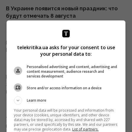
В Украине появится новый праздник: что
будут отмечать 8 августа
18:04 четверг, 06 августа 2026
Гороскоп на 7 августа по картам Таро:
telekritika.ua asks for your consent to use
Водолеям - выбор, Близнецам - ускорение
your personal data to:
18:00 четверг, 06 августа 2026
Personalised advertising and content, advertising and
content measurement, audience research and
services development
В Еврокомиссии отреагировали на
заявление Зеленского о сокращении
Store and/or access information on a device
поставок ракет
17:58 четверг, 06 августа 2026
Learn more
Your personal data will be processed and information from
your device (cookies, unique identifiers, and other device
7 продуктов, в которых полезных жиров
data) may be stored by, accessed by and shared with 227
partners, or used specifically by this site. We and our partners
намного больше, чем в авокадо
may use precise geolocation data.
List of partners.