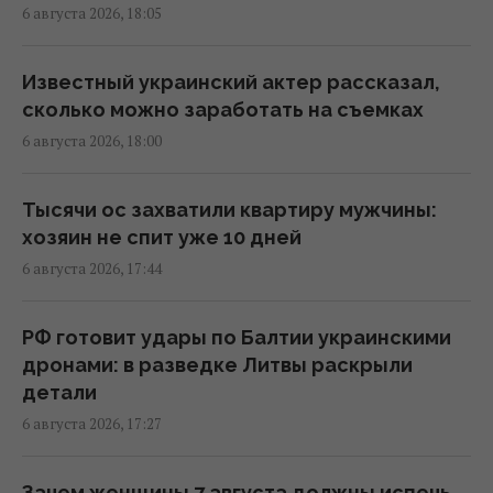
6 августа 2026, 18:05
Ракет из США не хватит: эксперт объяснил
проблему с пусковыми установками РФ
17:33 четверг, 06 августа 2026
Известный украинский актер рассказал,
сколько можно заработать на съемках
6 августа 2026, 18:00
Не Кировоград и не Елисаветград: как
назывался Кропивницкий изначально
17:15 четверг, 06 августа 2026
Тысячи ос захватили квартиру мужчины:
хозяин не спит уже 10 дней
6 августа 2026, 17:44
Экспорт до 15% не сорвет накопление газа
на зиму, - аналитик
17:14 четверг, 06 августа 2026
РФ готовит удары по Балтии украинскими
дронами: в разведке Литвы раскрыли
детали
В Италии из-за жары популярные
6 августа 2026, 17:27
достопримечательности будут работать
дольше: новый график
17:13 четверг, 06 августа 2026
Зачем женщины 7 августа должны испечь