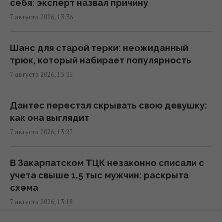
себя: эксперт назвал причину
Не Galaxy и не Pixel: эксперты назвали
7 августа 2026, 13:36
самый надежный смартфон 2026 года
13:30 пятница, 07 августа 2026
Шанс для старой терки: неожиданный
трюк, который набирает популярность
Согласно фэн-шуй, эти ошибки в спальне
7 августа 2026, 13:35
мешают отдыху: как улучшить сон
13:30 пятница, 07 августа 2026
Дантес перестал скрывать свою девушку:
как она выглядит
Что означает белый налет на сливах:
7 августа 2026, 13:27
эксперты объяснили, для чего он нужен
13:21 пятница, 07 августа 2026
В Закарпатском ТЦК незаконно списали с
учета свыше 1,5 тыс мужчин: раскрыта
Бесплатно и без очередей: в каких
схема
аэропортах Европы можно быстрее
7 августа 2026, 13:18
пройти контроль
13:21 пятница, 07 августа 2026