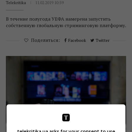
Telekritika
11.02.2019 10:59
В течение полугода УЕФА намерена запустить
собственную глобальную стриминговую платформу.
Поделиться:
Facebook
Twitter
telekritika.ua asks for your consent to use