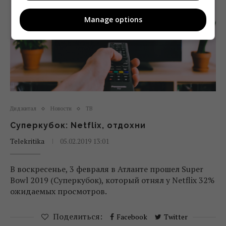
Manage options
Диджитал
Новости
ТВ
Суперкубок: Netflix, отдохни
Telekritika
05.02.2019 13:01
В воскресенье, 3 февраля в Атланте прошел Super
Bowl 2019 (Суперкубок), который отнял у Netflix 32%
ожидаемых просмотров.
Поделиться:
Facebook
Twitter