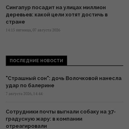
Сингапур посадит на улицах миллион
деревьев: какой цели хотят достичь в
стране
14:15 пятница, 07 августа 2026
"Укрзализныця" меняет маршруты поездов
из-за ситуации с безопасностью: как
ПОСЛЕДНИЕ НОВОСТИ
теперь доехать
14:14 пятница, 07 августа 2026
"Страшный сон": дочь Волочковой нанесла
удар по балерине
Козлы-предатели помогли уничтожить
7 августа 2026, 14:44
своих сородичей на целом архипелаге
14:10 пятница, 07 августа 2026
Сотрудники почты выгнали собаку на 37-
градусную жару: в компании
Мужчина спас измученного жаждой аиста
отреагировали