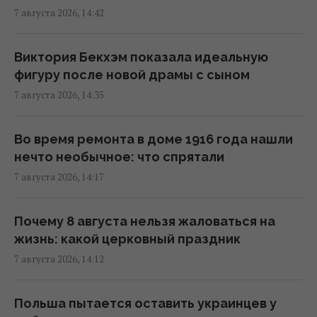
во время 40-градусной жары:
7 августа 2026, 14:42
трогательное видео
14:00 пятница, 07 августа 2026
Виктория Бекхэм показала идеальную
фигуру после новой драмы с сыном
Зачем оставлять салфетку на полу:
7 августа 2026, 14:35
простой трюк для кухни
13:54 пятница, 07 августа 2026
Во время ремонта в доме 1916 года нашли
нечто необычное: что спрятали
В Украине стремительно дорожает
7 августа 2026, 14:17
аренда: Киев среди лидеров
13:51 пятница, 07 августа 2026
Почему 8 августа нельзя жаловаться на
жизнь: какой церковный праздник
Люди постоянно перебивают других не из-
7 августа 2026, 14:12
за неуважения: причины гораздо глубже
13:31 пятница, 07 августа 2026
Польша пытается оставить украинцев у