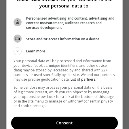
your personal data to:
Диджитал
Новости
Personalised advertising and content, advertising and
content measurement, audience research and
Природу в онлайн: BBC и Discovery
services development
планируют создать стриминг-сервис
Telekritika
08.02.2019 10:49
Store and/or access information on a device
Learn more
Согласно данным News The Essential Daily Briefing,
компании заключили партнерское соглашение для
Your personal data will be processed and information from
your device (cookies, unique identifiers, and other device
совместного создания стримингового сервиса о
data) may be stored by, accessed by and shared with 227
жизни дикой природы.
partners, or used specifically by this site. We and our partners
may use precise geolocation data.
List of partners.
Поделиться:
Facebook
Twitter
Some vendors may process your personal data on the basis
of legitimate interest, which you can object to by managing
your options below. Look for a link at the bottom of this page
or in the site menu to manage or withdraw consent in privacy
and cookie settings.
Consent