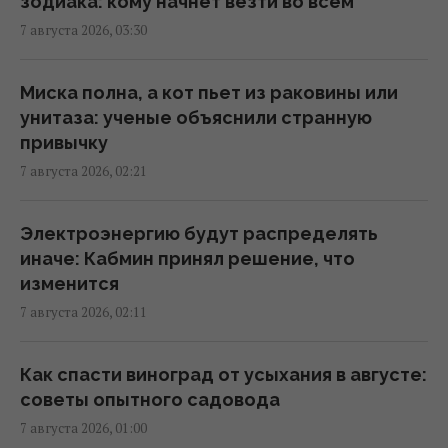
зодиака: кому начнет везти во всем
керамике возрастом 8000 лет: что их
7 августа 2026, 03:30
удивило
23:58 четверг, 06 августа 2026
Миска полна, а кот пьет из раковины или
унитаза: ученые объяснили странную
Атака дронов на Москву: аналитики
привычку
оценили эффективность работы
7 августа 2026, 02:21
российской ПВО
23:39 четверг, 06 августа 2026
Электроэнергию будут распределять
иначе: Кабмин принял решение, что
Женщины с дипломами чаще выбирают
изменится
успешных мужчин без высшего
7 августа 2026, 02:11
образования, – исследование
23:24 четверг, 06 августа 2026
Как спасти виноград от усыхания в августе:
советы опытного садовода
Украина ставит Путина на предвыборные
7 августа 2026, 01:00
часы, - Newsweek