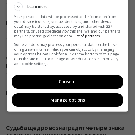
7 августа 2026, 05:11
Learn more
"Достаточно, чтобы выжить, а не
Your personal data will be processed and information from
победить": бывшая сотрудница НАТО о
your device (cookies, unique identifiers, and other device
Какая идеальная пара для Близнеца: три
data) may be stored by, accessed by and shared with 227
поставках ракет Украине
знака, с которыми союз почти безупречен
partners, or used specifically by this site. We and our partners
may use precise geolocation data.
List of partners.
01:19 пятница, 07 августа 2026
7 августа 2026, 04:54
Some vendors may process your personal data on the basis
of legitimate interest, which you can object to by managing
your options below. Look for a link at the bottom of this page
Одна настройка, которую стоит изменить
Супертест на IQ: нужно найти 3 отличия на
or in the site menu to manage or withdraw consent in privacy
всем владельцам новых телевизоров
and cookie settings.
картинке лесного ужина за 17 с
00:25 пятница, 07 августа 2026
7 августа 2026, 04:00
Consent
"Они нужны нам самим": Трамп
Как заточить ножницы с помощью сахара
отреагировал на просьбу Зеленского
Manage options
за 2 минуты — лайфхак от повара
предоставить ракеты для системы Patriot
7 августа 2026, 03:58
00:22 пятница, 07 августа 2026
Судьба щедро вознаградит четыре знака
Ученые нашли отпечатки пальцев на