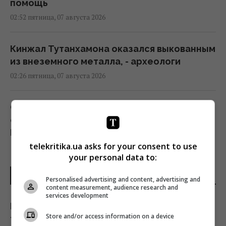
помощь
02:52 пятница, 07 августа 2026
Кинжал Тутанхамона оказался выкованным
из внеземного металла, - археологи
02:26 пятница, 07 августа 2026
США ввели новые санкции против Кубы за
сотрудничество с Китаем и РФ, –
Bloomberg
telekritika.ua asks for your consent to use
02:05 пятница, 07 августа 2026
your personal data to:
ПОСЛЕДНИЕ НОВОСТИ
Как выбраться из грязи на автомобиле:
Personalised advertising and content, advertising and
content measurement, audience research and
назван простой предмет в салоне,
services development
который может помочь
Почему врачи во времена СССР носили
Store and/or access information on a device
01:23 пятница, 07 августа 2026
только белые халаты: ответ удивит многих