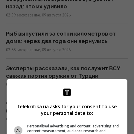
назад: что их удивило
02:59 воскресенье, 09 августа 2026
Рыб выпустили за сотни километров от
дома: через два года они вернулись
02:33 воскресенье, 09 августа 2026
Эксперты рассказали, как послужит ВСУ
свежая партия оружия от Турции
02:27 воскресенье, 09 августа 2026
Один из ближайших соратников Асада
telekritika.ua asks for your consent to use
прячется в Москве, - The Telegraph
your personal data to:
01:58 воскресенье, 09 августа 2026
Personalised advertising and content, advertising and
content measurement, audience research and