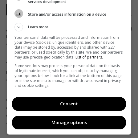
services development
Дерзкие удары Украины по России могут
ПОСЛЕДНИЕ НОВОСТИ
сыграть на руку Путину, - The Times
Store and/or access information on a device
01:23 воскресенье, 09 августа 2026
Learn more
Дата рождения подскажет талисман удачи
на август: что носить с собой
Your personal data will be processed and information from
Эксперт назвал 4 бесплатные программы,
your device (cookies, unique identifiers, and other device
9 августа 2026, 04:30
которые ставит на каждый ПК с Windows
data) may be stored by, accessed by and shared with 227
partners, or used specifically by this site. We and our partners
01:15 воскресенье, 09 августа 2026
may use precise geolocation data.
List of partners.
ТЦК получат новые данные о мужчинах:
Some vendors may process your personal data on the basis
of legitimate interest, which you can object to by managing
кого и где смогут разыскать
Россия может применить ядерное оружие
your options below. Look for a link at the bottom of this page
9 августа 2026, 04:09
or in the site menu to manage or withdraw consent in privacy
против Украины: в МИД Турции назвали
and cookie settings.
реальное условие
00:37 воскресенье, 09 августа 2026
Старая лаванда снова станет пышной:
Consent
садоводы раскрыли секрет правильной
обрезки
Выглядит недовольным и является
Manage options
9 августа 2026, 03:31
мастером маскировки: что известно об
этой удивительной птице из Австралии