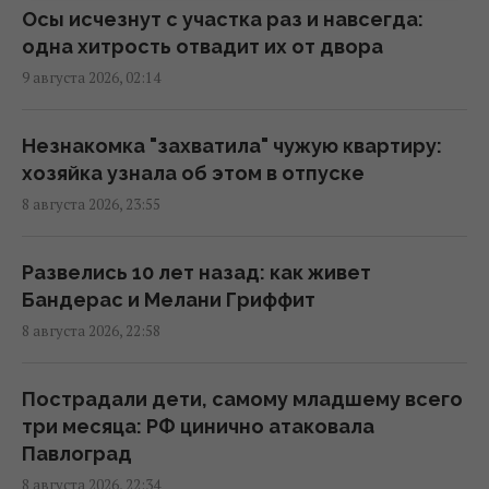
00:30 воскресенье, 09 августа 2026
Осы исчезнут с участка раз и навсегда:
одна хитрость отвадит их от двора
9 августа 2026, 02:14
Европейские реки обмелели: DW
рассказал, идет ли речь о недостатке
питьевой воды
Незнакомка "захватила" чужую квартиру:
23:53 суббота, 08 августа 2026
хозяйка узнала об этом в отпуске
8 августа 2026, 23:55
Жителей Одессы готовят к защите города
от российского десанта
Развелись 10 лет назад: как живет
23:26 суббота, 08 августа 2026
Бандерас и Мелани Гриффит
8 августа 2026, 22:58
Римлянин, возможно, коллекционировал
кости "морских чудовищ": ученые
Пострадали дети, самому младшему всего
обнаружили его коллекцию
три месяца: РФ цинично атаковала
23:23 суббота, 08 августа 2026
Павлоград
8 августа 2026, 22:34