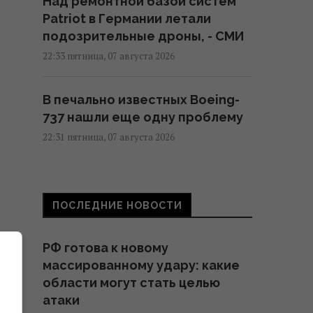
Над ремонтной базой систем
Patriot в Германии летали
подозрительные дроны, - СМИ
22:33 пятница, 07 августа 2026
В печально известных Boeing-
737 нашли еще одну проблему
22:31 пятница, 07 августа 2026
Россия наконец-то возвращает
свой ядерный крейсер за $5
ПОСЛЕДНИЕ НОВОСТИ
млрд, но есть проблема
22:12 пятница, 07 августа 2026
РФ готова к новому
массированному удару: какие
Россия намерена окончательно
области могут стать целью
аннексировать часть Грузии, –
атаки