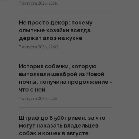
уничтожен крупнейший склад
7 августа 2026, 22:46
средств индивидуальной
защиты
Не просто декор: почему
21:32 пятница, 07 августа 2026
опытные хозяйки всегда
держат алоэ на кухне
РЭБ не заменит "Пэтриоты":
7 августа 2026, 22:42
Флэш рассказал о самой
большой опасности
История собачки, которую
21:21 пятница, 07 августа 2026
вытолкали шваброй из Новой
почты, получила продолжение -
Что будет с компьютером, если
что с ней
долго не обновлять Windows
7 августа 2026, 22:36
21:20 пятница, 07 августа 2026
Штраф до 8 500 гривен: за что
Суд продлил содержание под
могут наказать владельцев
стражей Коломойского, защита
собак и кошек в августе