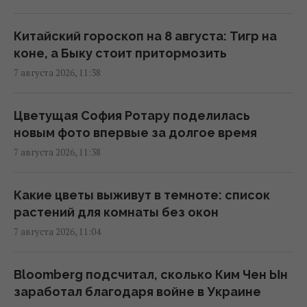
11:42 пятница, 07 августа 2026
Китайский гороскоп на 8 августа: Тигр на
Конкурент для iPhone 17e: новый
коне, а Быку стоит притормозить
"народный" смартфон Samsung показали
7 августа 2026, 11:38
во всех цветах
11:40 пятница, 07 августа 2026
Цветущая София Ротару поделилась
новым фото впервые за долгое время
Более трети поляков недовольны
7 августа 2026, 11:38
реакцией властей на инцидент с
российской ракетой, – опрос
11:39 пятница, 07 августа 2026
Какие цветы выживут в темноте: список
растений для комнаты без окон
7 августа 2026, 11:04
Российская элита боится ФСБ, которая все
больше выходит из-под контроля, -
Bloomberg
Bloomberg подсчитал, сколько Ким Чен Ын
11:26 пятница, 07 августа 2026
заработал благодаря войне в Украине