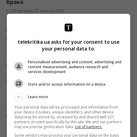
брака
12:02 пятница, 07 августа 2026
После аномальной жары: какие сюрпризы
готовит погода на выходных
telekritika.ua asks for your consent to use
12:00 пятница, 07 августа 2026
your personal data to:
Personalised advertising and content, advertising and
Психологические ловушки и уловки
content measurement, audience research and
services development
супермаркетов: как нас заставляют
платить больше
Store and/or access information on a device
11:58 пятница, 07 августа 2026
Learn more
Your personal data will be processed and information from
79-летняя Ротару впервые за долгое время
your device (cookies, unique identifiers, and other device
показала, как она выглядит сейчас
data) may be stored by, accessed by and shared with 227
partners, or used specifically by this site. We and our partners
11:50 пятница, 07 августа 2026
may use precise geolocation data.
List of partners.
Some vendors may process your personal data on the basis