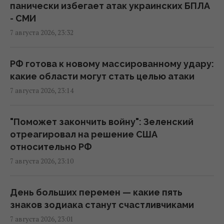
ядерный крейсер за $5 млрд, но есть
панически избегает атак украинских БПЛА
проблема
- СМИ
22:12 пятница, 07 августа 2026
7 августа 2026, 23:32
Россия намерена окончательно
РФ готова к новому массированному удару:
аннексировать часть Грузии, – страны
какие области могут стать целью атаки
НАТО
7 августа 2026, 23:14
22:01 пятница, 07 августа 2026
"Поможет закончить войну": Зеленский
Во время визитов Путина в регионы на АЗС
отреагировал на решение США
появляется много дешевого бензина, - Le
относительно РФ
Monde
7 августа 2026, 23:10
21:51 пятница, 07 августа 2026
День больших перемен — какие пять
США сделали неутешительный прогноз по
знаков зодиака станут счастливчиками
экспорту украинского зерна: Bloomberg
7 августа 2026, 23:01