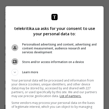
Зеленский отреагировал на принятие
Сенатом США законопроекта о санкциях
против РФ
telekritika.ua asks for your consent to use
23:53 пятница, 07 августа 2026
your personal data to:
Personalised advertising and content, advertising and
Есть два варианта: эксперт назвал страны,
content measurement, audience research and
services development
которые могут помочь Украине с ракетами
для Patriot
Store and/or access information on a device
23:19 пятница, 07 августа 2026
Learn more
Your personal data will be processed and information from
Бывшему главе МИД Венгрии может
your device (cookies, unique identifiers, and other device
грозить до трёх лет лишения свободы, –
data) may be stored by, accessed by and shared with 227
partners, or used specifically by this site. We and our partners
СМИ
may use precise geolocation data.
List of partners.
23:17 пятница, 07 августа 2026
Some vendors may process your personal data on the basis
of legitimate interest, which you can object to by managing