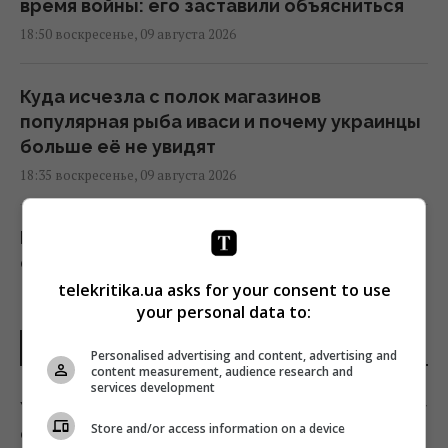
время войны: его заставили объясниться
18:50 воскресенье, 09 августа 2026
Куда исчезла с полок магазинов
популярная рыба иваси и почему украинцы
больше её не увидят
18:35 воскресенье, 09 августа 2026
Международную космическую станцию не
оставят в космосе: ее намеренно
уничтожат
telekritika.ua asks for your consent to use
your personal data to:
18:34 воскресенье, 09 августа 2026
ПОСЛЕДНИЕ НОВОСТИ
Personalised advertising and content, advertising and
content measurement, audience research and
Мужчина проверил аккумулятор
services development
электрокара Tesla спустя 125 тысяч км:
Успение Богородицы в 2026 году по новому
результат удивил
Store and/or access information on a device
стилю: какую дату нужно запомнить