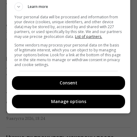
18:34 воскресенье, 09 августа 2026
9 августа 2026, 19:10
Learn more
Your personal data will be processed and information from
Итальянцы протестируют в Украине
your device (cookies, unique identifiers, and other device
Деньги потекут рекой: 3 знака китайского
data) may be stored by, accessed by and shared with 227
инновационную систему ПВО "Купол
зодиака ждет невероятно удачная неделя
partners, or used specifically by this site. We and our partners
Микеланджело"
may use precise geolocation data.
List of partners.
9 августа 2026, 18:34
Some vendors may process your personal data on the basis
18:28 воскресенье, 09 августа 2026
of legitimate interest, which you can object to by managing
your options below. Look for a link at the bottom of this page
Без химии и липких лент: простой кухонный
or in the site menu to manage or withdraw consent in privacy
В войне произошла ключевая перемена,
and cookie settings.
лайфхак, который избавит дом от мух
которая очень не нравится Путину, - СМИ
9 августа 2026, 18:33
18:12 воскресенье, 09 августа 2026
Consent
Украинцев призвали бросать шарики из
Гороскоп на 10 августа по картам Таро:
Manage options
фольги в стиральную машину – зачем так
Близнецам - старые установки, Девам -
делать
цели
9 августа 2026, 18:24
18:00 воскресенье, 09 августа 2026