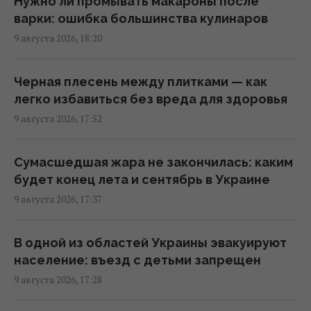
Нужно ли промывать макароны после
В египетских гробницах находили мед
варки: ошибка большинства кулинаров
возрастом в тысячи лет: почему он не
9 августа 2026, 18:20
портится
17:34 воскресенье, 09 августа 2026
Черная плесень между плитками — как
легко избавиться без вреда для здоровья
Украина из просителя помощи
9 августа 2026, 17:52
превратилась в образцового союзника
США, - The Atlantic
Сумасшедшая жара не закончилась: каким
17:31 воскресенье, 09 августа 2026
будет конец лета и сентябрь в Украине
9 августа 2026, 17:37
Правда ли салат полезнее бутерброда:
эксперты дали неожиданный ответ
В одной из областей Украины эвакуируют
17:29 воскресенье, 09 августа 2026
население: въезд с детьми запрещен
9 августа 2026, 17:28
В 1946 году люди послали сигнал на Луну:
ответ пришел через 2,5 секунды.