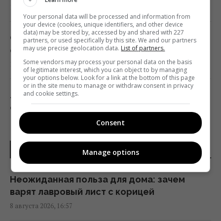
16:43 суббота, 08 августа 2026
Your personal data will be processed and information from
your device (cookies, unique identifiers, and other device
data) may be stored by, accessed by and shared with 227
США попытаются сорвать создание
partners, or used specifically by this site. We and our partners
may use precise geolocation data.
List of partners.
европейского аналога Patriot, – эксперт
Some vendors may process your personal data on the basis
16:40 суббота, 08 августа 2026
of legitimate interest, which you can object to by managing
your options below. Look for a link at the bottom of this page
or in the site menu to manage or withdraw consent in privacy
and cookie settings.
Лучшие из лучших: 10 самых высоко
оцененных критиками игр за последние
десять лет
Consent
16:30 суббота, 08 августа 2026
ПОСЛЕДНИЕ НОВОСТИ
Manage options
Не "орел и решка": как правильно назвать
стороны монеты на украинском языке
Неожиданная польза для дома: зачем
16:30 суббота, 08 августа 2026
варят лавровый лист с корицей
8 августа 2026, 16:57