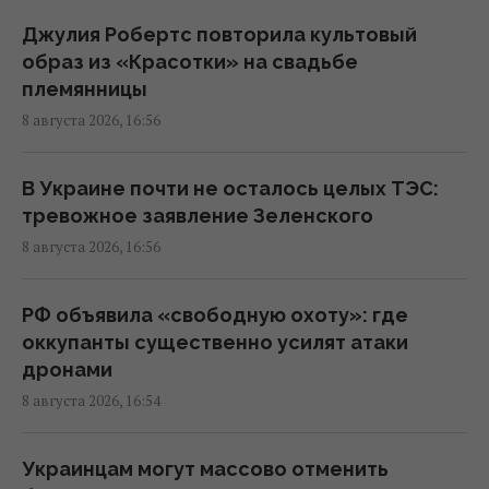
Хит №1 The Killers с неожиданной
историей получил громкое признание
Джулия Робертс повторила культовый
спустя 22 года
образ из «Красотки» на свадьбе
16:11 суббота, 08 августа 2026
племянницы
8 августа 2026, 16:56
На Херсонщине россиянам приказали
начать "свободную охоту" на
В Украине почти не осталось целых ТЭС:
автотранспорт, – ОВА
тревожное заявление Зеленского
16:09 суббота, 08 августа 2026
8 августа 2026, 16:56
Украина должна уничтожать пусковые и
РФ объявила «свободную охоту»: где
производство ракет: эксперт сказал, что
оккупанты существенно усилят атаки
для этого нужно
дронами
16:03 суббота, 08 августа 2026
8 августа 2026, 16:54
Зачем Вучич пригласил Зеленского в гости:
Украинцам могут массово отменить