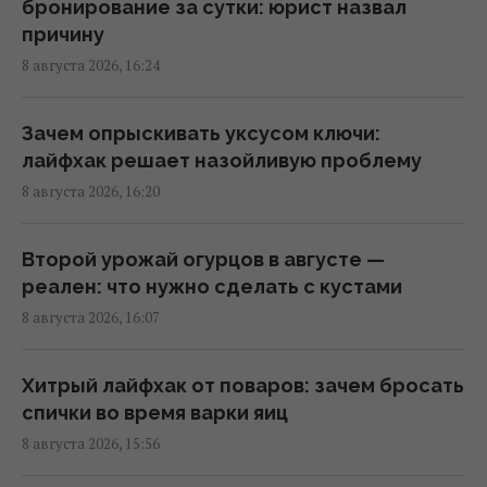
NZZ раскрыл скрытую стратегию Сербии
бронирование за сутки: юрист назвал
15:57 суббота, 08 августа 2026
причину
8 августа 2026, 16:24
Денисенко во второй раз вышла замуж:
избранник актрисы показал фото и сделал
Зачем опрыскивать уксусом ключи:
заявление
лайфхак решает назойливую проблему
15:45 суббота, 08 августа 2026
8 августа 2026, 16:20
Космическая программа России зависит от
Второй урожай огурцов в августе —
Китая: СМИ раскрыли подробности
реален: что нужно сделать с кустами
15:31 суббота, 08 августа 2026
8 августа 2026, 16:07
Зеленский: Украинская оборонка может
Хитрый лайфхак от поваров: зачем бросать
удвоить объемы производства, но есть
спички во время варки яиц
условие
8 августа 2026, 15:56
15:13 суббота, 08 августа 2026