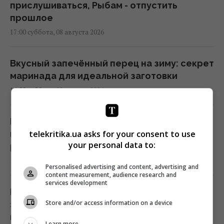
прислушиваться, Рыбам - отпустить
прошлое
17:00 суббота, 08 августа 2026
Вкусный запечённый перец на зиму: секрет
маринада для идеальной заготовки
16:55 суббота, 08 августа 2026
К 2030 году в Украине станет на треть
telekritika.ua asks for your consent to use
меньше первоклассников: эксперт
your personal data to:
рассказала о рисках
16:46 суббота, 08 августа 2026
Personalised advertising and content, advertising and
content measurement, audience research and
services development
Россия готовит мощный удар по
Store and/or access information on a device
энергетике Киева до 24 августа, -
мониторы
Learn more