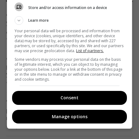
5 условий завершения войны
Store and/or access information on a device
11:57 воскресенье, 09 августа 2026
Оккупанты продвигаются на важном
Learn more
участке фронта: в DeepState раскрыли
детали
Your personal data will be processed and information from
В Геленджике уничтожена позиция С-400,
your device (cookies, unique identifiers, and other device
9 августа 2026, 12:58
data) may be stored by, accessed by and shared with 227
из которой 8 августа били по Украине, -
partners, or used specifically by this site. We and our partners
Мадяр
may use precise geolocation data.
List of partners.
11:43 воскресенье, 09 августа 2026
Ситуация в Польше на грани: эксперт
Some vendors may process your personal data on the basis
of legitimate interest, which you can object to by managing
рассказал, к чему привели нападения на
your options below. Look for a link at the bottom of this page
украинцев
or in the site menu to manage or withdraw consent in privacy
Две океанические аномалии могут
and cookie settings.
9 августа 2026, 12:51
изменить зиму 2026–2027 в Европе
11:40 воскресенье, 09 августа 2026
Consent
"Москва ляжет": Мадяр в день своего
рождения назва л 5 условий завершения
Новый фильм Marvel бьет рекорд за
Manage options
войны
рекордом - он уже стал главным хитом
9 августа 2026, 12:31
2026 года
11:38 воскресенье, 09 августа 2026