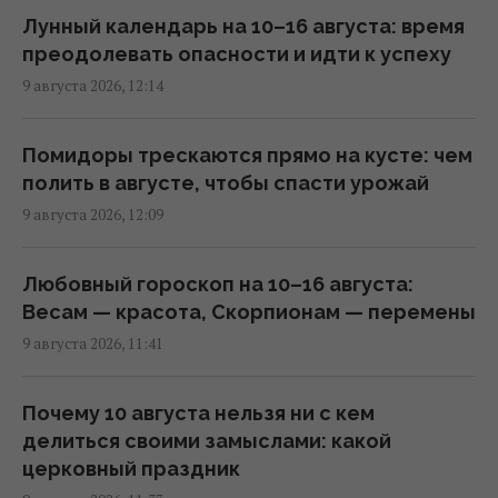
Лунный календарь на 10–16 августа: время
преодолевать опасности и идти к успеху
Жизнь этих знаков Зодиака развернется
9 августа 2026, 12:14
на 180 градусов очень скоро
11:25 воскресенье, 09 августа 2026
Помидоры трескаются прямо на кусте: чем
полить в августе, чтобы спасти урожай
Как проверить масло в домашних условиях:
9 августа 2026, 12:09
5 способов выявить подделку
11:24 воскресенье, 09 августа 2026
Любовный гороскоп на 10–16 августа:
Весам — красота, Скорпионам — перемены
Россияне продвинулись в Часовом Яру, –
9 августа 2026, 11:41
DeepState
11:16 воскресенье, 09 августа 2026
Почему 10 августа нельзя ни с кем
делиться своими замыслами: какой
Пенсионер сменил Майорку на Таиланд и
церковный праздник
теперь называет себя "королем мира"