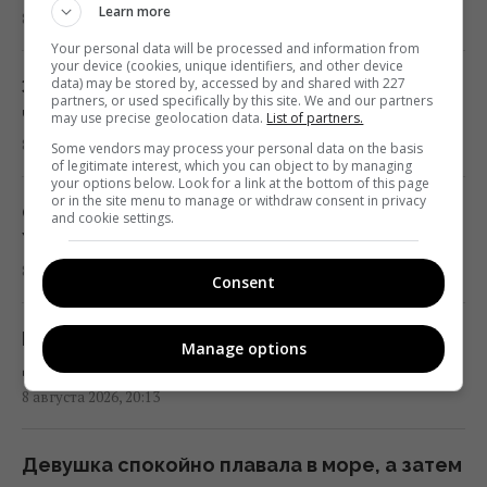
Learn more
8 августа 2026, 20:52
19:57 суббота, 08 августа 2026
Your personal data will be processed and information from
your device (cookies, unique identifiers, and other device
data) may be stored by, accessed by and shared with 227
Запретные подарки для второй половинки:
Россияне похвастались новым зенитным
partners, or used specifically by this site. We and our partners
что приводит к ссорам и слезам
may use precise geolocation data.
List of partners.
дроном, способным развивать скорость
8 августа 2026, 20:51
Some vendors may process your personal data on the basis
до 560 км/ч
of legitimate interest, which you can object to by managing
19:57 суббота, 08 августа 2026
your options below. Look for a link at the bottom of this page
or in the site menu to manage or withdraw consent in privacy
Опасается эскалации войны: Маск отказал
and cookie settings.
Украине в важной помощи
Люди, родившиеся в эти месяцы, самые
8 августа 2026, 20:20
успешные
Consent
19:24 суббота, 08 августа 2026
Не только по отчеству: как в Украине
Manage options
давали фамилии внебрачным детям
В ЕС предложили новую схему
8 августа 2026, 20:13
конфискации замороженных активов РФ, –
FAZ
19:19 суббота, 08 августа 2026
Девушка спокойно плавала в море, а затем