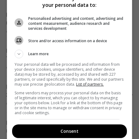
диетологи назвали безопасную норму
your personal data to:
13:02 четверг, 06 августа 2026
Морковь больше не будет горькой: что
Personalised advertising and content, advertising and
нужно сделать еще до сбора урожая
content measurement, audience research and
Starlink Маска завоевывает авиацию: в
services development
6 августа 2026, 13:09
каких авиакомпаниях уже есть
Store and/or access information on a device
спутниковый Wi-Fi на борту
Похолодание и сильные дожди накрывают
12:57 четверг, 06 августа 2026
Learn more
Украину: когда жара отступит повсюду
Your personal data will be processed and information from
6 августа 2026, 12:58
your device (cookies, unique identifiers, and other device
Не всегда об вежливости: вот что
data) may be stored by, accessed by and shared with 227
partners, or used specifically by this site. We and our partners
скрывают люди, которые благодарят за
may use precise geolocation data.
List of partners.
Китайский гороскоп на 7 августа: кого
каждый пустяк
Some vendors may process your personal data on the basis
ждет успех, а кому стоит быть осторожнее
12:57 четверг, 06 августа 2026
of legitimate interest, which you can object to by managing
your options below. Look for a link at the bottom of this page
6 августа 2026, 12:55
or in the site menu to manage or withdraw consent in privacy
and cookie settings.
Маскируют под работу, брак и лечение:
Какое масло лучше — рафинированное или
глава Нацполиции о новых схемах торговли
нерафинированное: ответ удивит многих
Consent
людьми