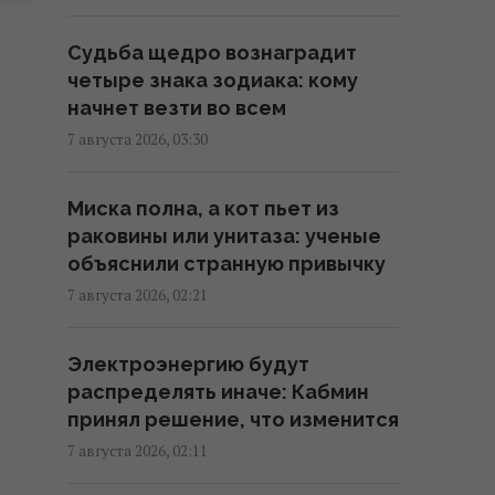
"Они нужны нам самим": Трамп
отреагировал на просьбу
Судьба щедро вознаградит
Зеленского предоставить
четыре знака зодиака: кому
ракеты для системы Patriot
начнет везти во всем
00:22 пятница, 07 августа 2026
7 августа 2026, 03:30
Ученые нашли отпечатки
Миска полна, а кот пьет из
пальцев на керамике
раковины или унитаза: ученые
возрастом 8000 лет: что их
объяснили странную привычку
удивило
7 августа 2026, 02:21
23:58 четверг, 06 августа 2026
Электроэнергию будут
Атака дронов на Москву:
распределять иначе: Кабмин
аналитики оценили
принял решение, что изменится
эффективность работы
российской ПВО
7 августа 2026, 02:11
23:39 четверг, 06 августа 2026