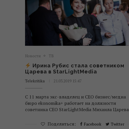
Новости
ТВ
Ирина Рубис стала советником
Царева в StarLightMedia
Telekritika
21.03.2019 15:47
С 11 марта экс-владелец и СЕО бизнес/медиа
бюро ekonomika+ работает на должности
советника СЕО StarLightMedia Михаила Царева
Поделиться:
Facebook
Twitter