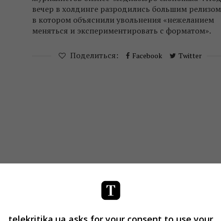
вечер в холдинге разродились большим релизом
в котором объяснили увольнения «нежеланием
меняться и экспериментировать с форматом».
Поделиться:
Facebook
Twitter
telekritika.ua asks for your consent to use your