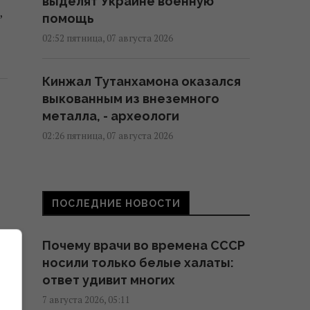
выделят Украине военную
,
помощь
02:52 пятница, 07 августа 2026
Кинжал Тутанхамона оказался
выкованным из внеземного
металла, - археологи
02:26 пятница, 07 августа 2026
США ввели новые санкции
против Кубы за
ПОСЛЕДНИЕ НОВОСТИ
сотрудничество с Китаем и РФ,
– Bloomberg
Почему врачи во времена СССР
02:05 пятница, 07 августа 2026
носили только белые халаты:
ответ удивит многих
Как выбраться из грязи на
7 августа 2026, 05:11