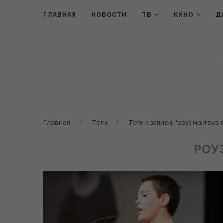
ГЛАВНАЯ
НОВОСТИ
ТВ
КИНО
Д
Главная
Теги
Теги к записи: "роуз макгоуэн
РОУ