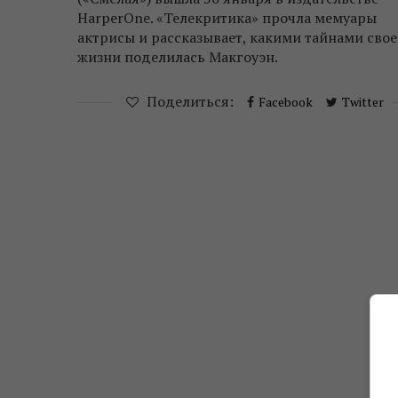
HarperOne. «Телекритика» прочла мемуары
актрисы и рассказывает, какими тайнами сво
жизни поделилась Макгоуэн.
Поделиться:
Facebook
Twitter