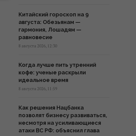
12:13 суббота, 08 августа 2026
Китайский гороскоп на 9
Зачем опытные хозяйки кладут
августа: Обезьянам —
фольгу в холодильник: простой
гармония, Лошадям —
домашний лайфхак
равновесие
11:59 суббота, 08 августа 2026
8 августа 2026, 12:30
Школа, церковь, бар и 44 дома:
Когда лучше пить утренний
пара из США купила целую
кофе: ученые раскрыли
деревню в Испании за цену
идеальное время
квартиры
8 августа 2026, 11:59
11:55 суббота, 08 августа 2026
Как решения Нацбанка
Chrome стал самовольно
позволят бизнесу развиваться,
скачивать на диск ИИ-модель
несмотря на усиливающиеся
на 20 ГБ: как его остановить
атаки ВС РФ: объяснил глава