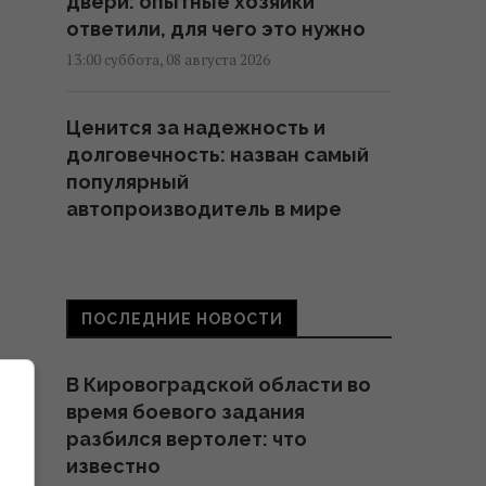
двери: опытные хозяйки
ответили, для чего это нужно
13:00 суббота, 08 августа 2026
Ценится за надежность и
долговечность: назван самый
популярный
автопроизводитель в мире
12:51 суббота, 08 августа 2026
Вы неправильно заряжаете
ПОСЛЕДНИЕ НОВОСТИ
смартфон: 6 популярных мифов,
которые давно развенчали
В Кировоградской области во
12:50 суббота, 08 августа 2026
время боевого задания
разбился вертолет: что
Всего 6 штук в день: ученые
известно