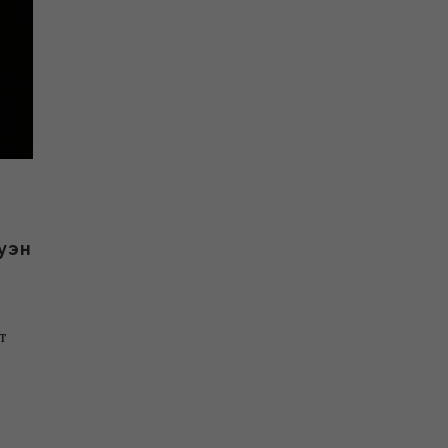
уэн
т