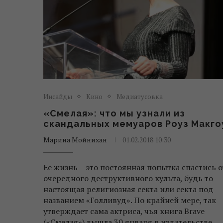
Инсайды
Кино
Медиатусовка
«Смелая»: что мы узнали из
скандальных мемуаров Роуз Макго
Марина Мойнихан
01.02.2018 10:30
Ее жизнь – это постоянная попытка спастись о
очередного деструктивного культа, будь то
настоящая религиозная секта или секта под
названием «Голливуд». По крайней мере, так
утверждает сама актриса, чья книга Brave
(«Смелая») вышла 30 января в издательстве