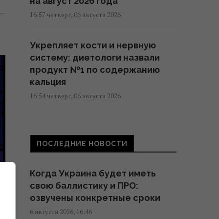
на август 2026 года
16:57 четверг, 06 августа 2026
Укрепляет кости и нервную
систему: диетологи назвали
продукт №1 по содержанию
кальция
16:54 четверг, 06 августа 2026
В Италии из-за жары
достопримечательности будут
ПОСЛЕДНИЕ НОВОСТИ
работать дольше: какой новый
график работы
Когда Украина будет иметь
16:50 четверг, 06 августа 2026
свою баллистику и ПРО:
озвучены конкретные сроки
Этот фильм 2010 года признали
6 августа 2026, 16:46
т