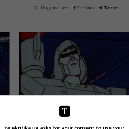
Поделиться:
Facebook
Twitter
Медиатусовка
Новости
СМИ
telekritika.ua asks for your consent to use your
Трансформеры среди нас: журналис