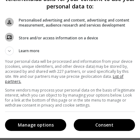
CNBC испытал человекоподобного
personal data to:
робота
Personalised advertising and content, advertising and content
Telekritika
05.03.2018 19:00
measurement, audience research and services development
ие
Store and/or access information on a device
Журналист телеканала CNBC Эндрю Росс Соркин
хуа»
побывал внутри робота-трансформера Method-2.
Learn more
Робот весит 1,6 тонны и стоит 100 миллионов
долларов.
Your personal data will be processed and information from your device
(cookies, unique identifiers, and other device data) may be stored by,
accessed by and shared with 227 partners, or used specifically by this
Поделиться:
Facebook
Twitter
site. We and our partners may use precise geolocation data.
List of
partners.
Some vendors may process your personal data on the basis of legitimate
interest, which you can object to by managing your options below. Look
for a link at the bottom of this page or in the site menu to manage or
withdraw consent in privacy and cookie settings.
Manage options
Consent