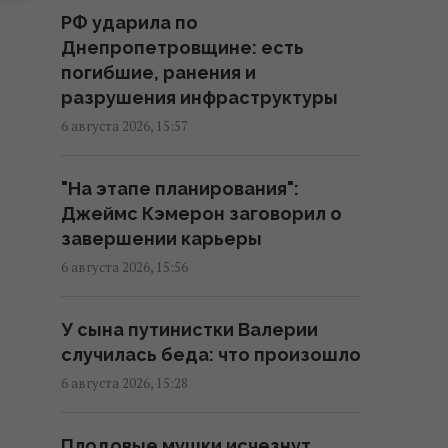
Нацбанк ослабил гривню:
РФ ударила по
официальный курс валют на
Днепропетровщине: есть
пятницу
погибшие, ранения и
16:00 четверг, 06 августа 2026
разрушения инфраструктуры
6 августа 2026, 15:57
Названо время в планке,
которое говорит об отличной
"На этапе планирования":
форме после 55 лет
Джеймс Кэмерон заговорил о
16:00 четверг, 06 августа 2026
завершении карьеры
6 августа 2026, 15:56
В Фонде госимущества
прогнозируют сложности с
У сына путинистки Валерии
приватизацией крупных
случилась беда: что произошло
государственных активов
6 августа 2026, 15:28
15:58 четверг, 06 августа 2026
Плодовые мушки исчезнут