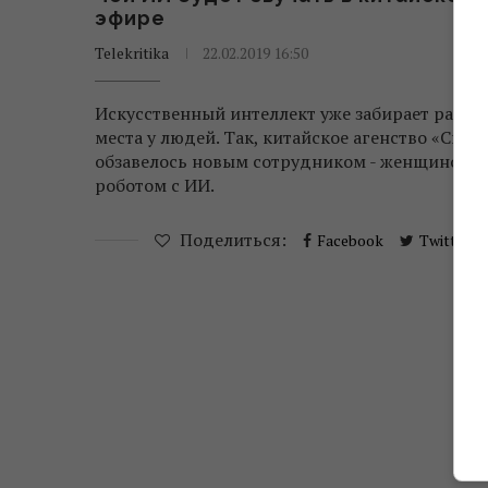
эфире
Telekritika
22.02.2019 16:50
Искусственный интеллект уже забирает рабоч
места у людей. Так, китайское агенство «Синь
обзавелось новым сотрудником - женщиной-
роботом с ИИ.
Поделиться:
Facebook
Twitter