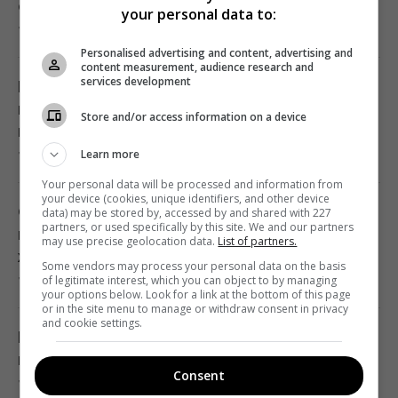
опасных изменениях
your personal data to:
7 августа 2026, 20:20
Самым дорогим ресурсом на астероидах
Personalised advertising and content, advertising and
может оказаться вовсе не платина
content measurement, audience research and
services development
19:19 пятница, 07 августа 2026
Почему баклажаны мельчают и теряют
цвет: огородник назвал одну главную
Store and/or access information on a device
причину
Задержка до 10 часов: из-за обстрелов
Learn more
7 августа 2026, 20:17
ряд поездов курсирует с задержками
Your personal data will be processed and information from
19:06 пятница, 07 августа 2026
your device (cookies, unique identifiers, and other device
Соседи будут завидовать: как вернуть
data) may be stored by, accessed by and shared with 227
partners, or used specifically by this site. We and our partners
газону насыщенный зеленый цвет после
may use precise geolocation data.
List of partners.
Что дает сыворотка с йодом для
жары
помидоров: как правильно поливать и
Some vendors may process your personal data on the basis
of legitimate interest, which you can object to by managing
7 августа 2026, 20:12
опрыскивать томаты
your options below. Look for a link at the bottom of this page
or in the site menu to manage or withdraw consent in privacy
19:00 пятница, 07 августа 2026
and cookie settings.
Навроцкий решил помогать Украине "бить
московитов": в РФ началась истерика
Вперед в прошлое: из-за войны небольшие
Consent
7 августа 2026, 19:59
магазины заменят супермаркеты, –