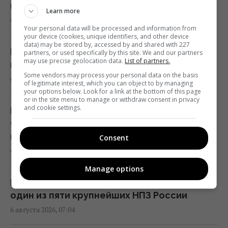
паниковать
Learn more
6 августа 2026, 08:39
Поздравления с Преображением
Your personal data will be processed and information from
Господним: трогательные пожелания и
your device (cookies, unique identifiers, and other device
data) may be stored by, accessed by and shared with 227
открытки
РФ существенно усилит ракетные удары
partners, or used specifically by this site. We and our partners
may use precise geolocation data.
List of partners.
07:30 четверг, 06 августа 2026
по Украине: в ISW оценили угрозу
Some vendors may process your personal data on the basis
6 августа 2026, 08:08
of legitimate interest, which you can object to by managing
your options below. Look for a link at the bottom of this page
Сегодня - Яблочный Спас: как правильно
or in the site menu to manage or withdraw consent in privacy
поздравлять родных и близких
and cookie settings.
Восемь КАБов за 8 минут: РФ ударила по
07:30 четверг, 06 августа 2026
Сумам, повреждены дома и ТЦ,
пострадали люди
Consent
6 августа 2026, 07:42
Что за праздник Преображение Господне:
украинские традиции и 5 строгих запертов
Manage options
07:30 четверг, 06 августа 2026
После атаки дронов в Ярославле горит
один из пяти крупнейших НПЗ России
6 августа 2026, 07:04
В Ярославле после атаки дронов горит
один из крупнейших российских НПЗ