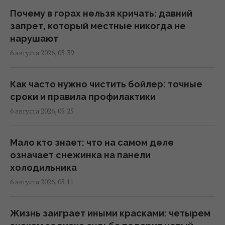
(видео)
Почему в горах нельзя кричать: давний
07:26 четверг, 06 августа 2026
запрет, который местные никогда не
нарушают
6 августа 2026, 05:39
Гороскоп на 6 августа по картам Таро:
Весам - удача, Тельцам - быстрые решения
07:20 четверг, 06 августа 2026
Как часто нужно чистить бойлер: точные
сроки и правила профилактики
6 августа 2026, 05:25
Гороскоп на 6 августа: Стрельцам -
замедлиться, Скорпионам -
перенапряжение
Мало кто знает: что на самом деле
07:10 четверг, 06 августа 2026
означает снежинка на панели
холодильника
6 августа 2026, 05:11
Магнитные бури 6-8 августа: когда ждать
нового удара (график)
07:10 четверг, 06 августа 2026
Жизнь заиграет иными красками: четырем