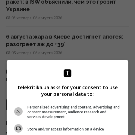
ракет: в ISW объяснили, чем это грозит
Украине
08:08 четверг, 06 августа 2026
6 августа жара в Киеве достигнет апогея:
разогреет аж до +39°
08:03 четверг, 06 августа 2026
Не только вкусно: 9 видов чая, которые
помогут бороться с лишним весом
telekritika.ua asks for your consent to use
07:57 четверг, 06 августа 2026
your personal data to:
ПОСЛЕДНИЕ НОВОСТИ
Зеленский обвинил партнеров в
Personalised advertising and content, advertising and
content measurement, audience research and
"ужасающих жертвах" после удара по
services development
Киеву, - WP
Россияне одержимы попытками
Store and/or access information on a device
07:37 четверг, 06 августа 2026
деморализовать тыл: Богданов призвал не