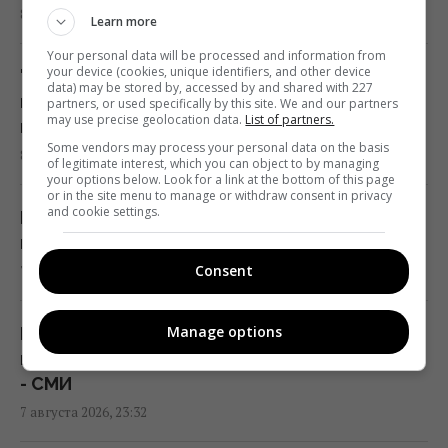
8 августа 2026, 00:59
Learn more
Одна фраза мгновенно поставит на место
Your personal data will be processed and information from
высокомерного человека: психолог
your device (cookies, unique identifiers, and other device
"Я не железный": Усик сделал
data) may be stored by, accessed by and shared with 227
раскрыла секрет
неожиданное заявление о боксерской
partners, or used specifically by this site. We and our partners
may use precise geolocation data.
List of partners.
23:07 пятница, 07 августа 2026
карьере
Some vendors may process your personal data on the basis
8 августа 2026, 00:06
of legitimate interest, which you can object to by managing
your options below. Look for a link at the bottom of this page
Над ремонтной базой систем Patriot в
or in the site menu to manage or withdraw consent in privacy
Германии летали подозрительные дроны, -
and cookie settings.
Как спасти питомца от жары: как
СМИ
правильно оказать первую помощь
22:33 пятница, 07 августа 2026
Consent
7 августа 2026, 23:54
В печально известных Boeing-737 нашли
Manage options
Путин нашел "безопасную зону" и
еще одну проблему
панически избегает атак украинских БПЛА
22:31 пятница, 07 августа 2026
- СМИ
7 августа 2026, 23:32
Россия наконец-то возвращает свой