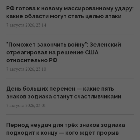
ядерный крейсер за $5 млрд, но есть
РФ готова к новому массированному удару:
проблема
какие области могут стать целью атаки
22:12 пятница, 07 августа 2026
7 августа 2026, 23:14
Россия намерена окончательно
"Поможет закончить войну": Зеленский
аннексировать часть Грузии, – страны
отреагировал на решение США
НАТО
относительно РФ
22:01 пятница, 07 августа 2026
7 августа 2026, 23:10
Во время визитов Путина в регионы на АЗС
День больших перемен — какие пять
появляется много дешевого бензина, - Le
знаков зодиака станут счастливчиками
Monde
7 августа 2026, 23:01
21:51 пятница, 07 августа 2026
Период неудач для трёх знаков зодиака
США сделали неутешительный прогноз по
подходит к концу — кого ждёт прорыв
экспорту украинского зерна: Bloomberg