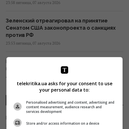
23:58 пятница, 07 августа 2026
Зеленский отреагировал на принятие
Сенатом США законопроекта о санкциях
против РФ
23:53 пятница, 07 августа 2026
Есть два варианта: эксперт назвал страны,
которые могут помочь Украине с ракетами
для Patriot
telekritika.ua asks for your consent to use
23:19 пятница, 07 августа 2026
your personal data to:
ПОСЛЕДНИЕ НОВОСТИ
Бывшему главе МИД Венгрии может
Personalised advertising and content, advertising and
content measurement, audience research and
грозить до трёх лет лишения свободы, –
services development
СМИ
Неделя сплошного везения: для трех
Store and/or access information on a device
23:17 пятница, 07 августа 2026
знаков зодиака начинается белая полоса