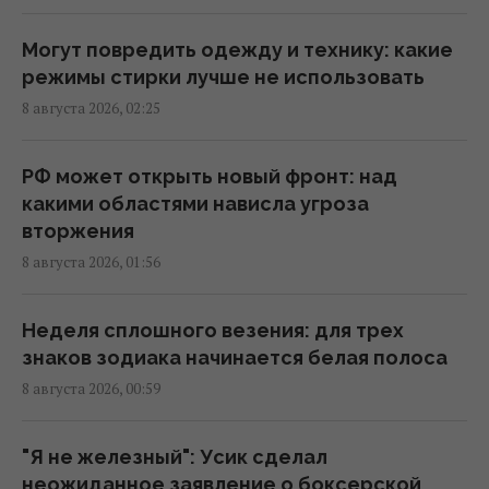
01:15 суббота, 08 августа 2026
Могут повредить одежду и технику: какие
Россия предлагает иностранным
режимы стирки лучше не использовать
заказчикам новую ракету для Су-57, – СМИ
8 августа 2026, 02:25
00:32 суббота, 08 августа 2026
РФ может открыть новый фронт: над
Старый монитор еще рано выбрасывать:
какими областями нависла угроза
как использовать его повторно с пользой
вторжения
00:05 суббота, 08 августа 2026
8 августа 2026, 01:56
Ученые нашли молоток из слоновьей кости
Неделя сплошного везения: для трех
возрастом 500 000 лет: о чем он
знаков зодиака начинается белая полоса
свидетельствует
8 августа 2026, 00:59
23:58 пятница, 07 августа 2026
"Я не железный": Усик сделал
Зеленский отреагировал на принятие
неожиданное заявление о боксерской