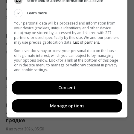
Store and/or access information on a device
Гороскоп на завтра, 9 августа: Овнам —
проверок в Шенгенской зоне
ссора, Козерогам — прибыль
Learn more
02:23 суббота, 08 августа 2026
8 августа 2026, 05:36
Your personal data will be processed and information from
your device (cookies, unique identifiers, and other device
data) may be stored by, accessed by and shared with 227
Солнечная электростанция перегородила
Как разносить тесную обувь на размер:
partners, or used specifically by this site. We and our partners
привычные маршруты животных: они
may use precise geolocation data.
List of partners.
опасный трюк и современные средства
нашли выход
Some vendors may process your personal data on the basis
8 августа 2026, 04:30
of legitimate interest, which you can object to by managing
02:18 суббота, 08 августа 2026
your options below. Look for a link at the bottom of this page
or in the site menu to manage or withdraw consent in privacy
and cookie settings.
Тест на IQ: нужно найти 3 отличия на
Саудовская Аравия, Пакистан и Турция
картинке овощей и фруктов за 7 с
заключили соглашение о взаимной
8 августа 2026, 04:00
Consent
обороне, – Reuters
01:44 суббота, 08 августа 2026
Нужно ли обрывать пасынки у кукурузы:
Manage options
огородница провела эксперимент на
Эксперты назвали 10 фактов о Праге,
грядке
которые стоит знать перед поездкой
8 августа 2026, 03:30