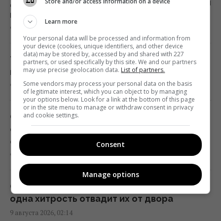
Store and/or access information on a device
Дата рождения подскажет талисман удачи
на август: что носить с собой
Эксперт назвал 4 бесплатные программы,
Learn more
9 августа 2026, 04:30
которые ставит на каждый ПК с Windows
Your personal data will be processed and information from
01:15 воскресенье, 09 августа 2026
your device (cookies, unique identifiers, and other device
data) may be stored by, accessed by and shared with 227
ТЦК получат новые данные о мужчинах:
partners, or used specifically by this site. We and our partners
may use precise geolocation data.
List of partners.
кого и где смогут разыскать
Россия может применить ядерное оружие
Some vendors may process your personal data on the basis
9 августа 2026, 04:09
против Украины: в МИД Турции назвали
of legitimate interest, which you can object to by managing
your options below. Look for a link at the bottom of this page
реальное условие
or in the site menu to manage or withdraw consent in privacy
and cookie settings.
00:37 воскресенье, 09 августа 2026
Старая лаванда снова станет пышной:
садоводы раскрыли секрет правильной
обрезки
Consent
Выглядит недовольным и является
9 августа 2026, 03:31
мастером маскировки: что известно об
этой удивительной птице из Австралии
Manage options
00:30 воскресенье, 09 августа 2026
Осы исчезнут с участка раз и навсегда:
одна хитрость отвадит их от двора
9 августа 2026, 02:14
Европейские реки обмелели: DW