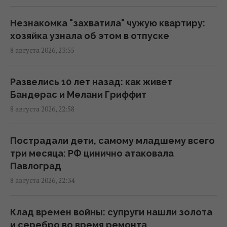
рассказал, идет ли речь о недостатке
питьевой воды
Незнакомка "захватила" чужую квартиру:
23:53 суббота, 08 августа 2026
хозяйка узнала об этом в отпуске
8 августа 2026, 23:55
Жителей Одессы готовят к защите города
от российского десанта
Развелись 10 лет назад: как живет
23:26 суббота, 08 августа 2026
Бандерас и Мелани Гриффит
8 августа 2026, 22:58
Римлянин, возможно, коллекционировал
кости "морских чудовищ": ученые
Пострадали дети, самому младшему всего
обнаружили его коллекцию
три месяца: РФ цинично атаковала
23:23 суббота, 08 августа 2026
Павлоград
8 августа 2026, 22:34
Россия нанесла удар по центру
Павлограда: есть раненые
Клад времен войны: супруги нашли золота
22:39 суббота, 08 августа 2026
и серебро во время ремонта