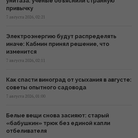
унитаза: ученые объяснили странную
керамике возрастом 8000 лет: что их
привычку
удивило
7 августа 2026, 02:21
23:58 четверг, 06 августа 2026
Электроэнергию будут распределять
Атака дронов на Москву: аналитики
иначе: Кабмин принял решение, что
оценили эффективность работы
изменится
российской ПВО
7 августа 2026, 02:11
23:39 четверг, 06 августа 2026
Как спасти виноград от усыхания в августе:
Женщины с дипломами чаще выбирают
советы опытного садовода
успешных мужчин без высшего
7 августа 2026, 01:00
образования, – исследование
23:24 четверг, 06 августа 2026
Белые вещи снова засияют: старый
«бабушкин» трюк без единой капли
Украина ставит Путина на предвыборные
отбеливателя
часы, - Newsweek