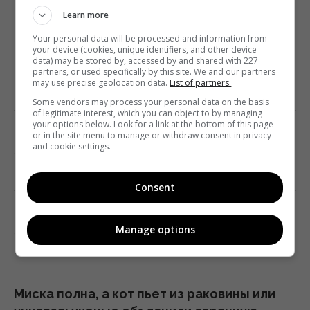
7 августа 2026, 04:54
Learn more
"Достаточно, чтобы выжить, а не
Your personal data will be processed and information from
победить": бывшая сотрудница НАТО о
your device (cookies, unique identifiers, and other device
Супертест на IQ: нужно найти 3 отличия на
data) may be stored by, accessed by and shared with 227
поставках ракет Украине
картинке лесного ужина за 17 с
partners, or used specifically by this site. We and our partners
may use precise geolocation data.
List of partners.
01:19 пятница, 07 августа 2026
7 августа 2026, 04:00
Some vendors may process your personal data on the basis
of legitimate interest, which you can object to by managing
your options below. Look for a link at the bottom of this page
Одна настройка, которую стоит изменить
Как заточить ножницы с помощью сахара
or in the site menu to manage or withdraw consent in privacy
всем владельцам новых телевизоров
and cookie settings.
за 2 минуты — лайфхак от повара
00:25 пятница, 07 августа 2026
7 августа 2026, 03:58
Consent
"Они нужны нам самим": Трамп
Судьба щедро вознаградит четыре знака
отреагировал на просьбу Зеленского
Manage options
зодиака: кому начнет везти во всем
предоставить ракеты для системы Patriot
7 августа 2026, 03:30
00:22 пятница, 07 августа 2026
Миска полна, а кот пьет из раковины или
Ученые нашли отпечатки пальцев на