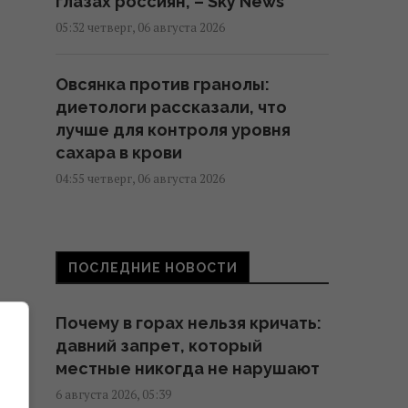
глазах россиян, – Sky News
05:32 четверг, 06 августа 2026
Овсянка против гранолы:
диетологи рассказали, что
лучше для контроля уровня
сахара в крови
04:55 четверг, 06 августа 2026
Можно ли заваривать чайный
пакетик дважды: ответ
ПОСЛЕДНИЕ НОВОСТИ
экспертов
03:53 четверг, 06 августа 2026
Почему в горах нельзя кричать:
давний запрет, который
Небольшая группа змей
местные никогда не нарушают
вторглась и захватила целый
6 августа 2026, 05:39