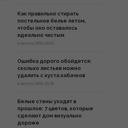
главный подвох
01:58 четверг, 06 августа 2026
Как правильно стирать
постельное белье летом,
Эксперт оценил возможности
чтобы оно оставалось
украинской системы ПВО
идеально чистым
"Фрейя" на первом этапе
6 августа 2026, 04:02
01:57 четверг, 06 августа 2026
Ошибка дорого обойдется:
Разведывательные отношения
сколько листьев можно
между США и Украиной
удалить с куста кабачков
значительно улучшились, -
6 августа 2026, 03:30
Politico
01:22 четверг, 06 августа 2026
Белые стены уходят в
прошлое: 7 цветов, которые
4 даты рождения самых
сделают дом визуально
прощающих людей
дороже