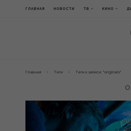
ГЛАВНАЯ
НОВОСТИ
ТВ
КИНО
Д
Главная
Теги
Теги к записи: "originals"
O