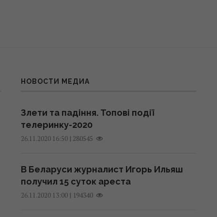
НОВОСТИ МЕДИА
Злети та падіння. Топові події
телеринку-2020
|
280545
26.11.2020 16:50
В Беларуси журналист Игорь Ильяш
получил 15 суток ареста
|
194340
26.11.2020 13:00