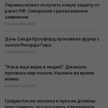
ученые рассказали, что увидели в
Украина может получить новую защиту от
телескоп
ракет РФ: Сикорский сделал важное
20:58 четверг, 06 августа 2026
заявление
6 августа 2026, 22:51
Китай окружил пустыню деревьями: спустя
несколько лет она начала поглощать
Дочь Синди Кроуфорд произвела фурор с
больше CO₂
сыном Ричарда Гира
20:52 четверг, 06 августа 2026
6 августа 2026, 22:24
"Древний" римский театр, популярный
"Я все еще верю в людей": Джамала
чреди туристов, оказался подделкой
призвала мир помочь Украине во время
20:49 четверг, 06 августа 2026
войны
6 августа 2026, 22:22
Эти знаки на ладони есть не у всех: что они
означают
Грядки после чеснока и лука не должны
20:45 четверг, 06 августа 2026
простаивать: что посадить для второго