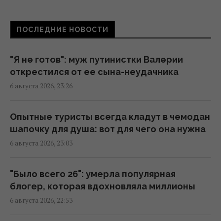
Анчоусы или сардины: какая рыба
ПОСЛЕДНИЕ НОВОСТИ
полезнее
21:47 четверг, 06 августа 2026
"Я не готов": муж путинистки Валерии
открестился от ее сына-неудачника
В Украину может поступить
6 августа 2026, 23:26
противодроновая ракета CM-70 из Канады,
– СМИ
21:42 четверг, 06 августа 2026
Опытные туристы всегда кладут в чемодан
шапочку для душа: вот для чего она нужна
6 августа 2026, 23:03
Чем Украина может уничтожать
"Искандеры": эксперты назвали
единственный реальный вариант
"Было всего 26": умерла популярная
21:24 четверг, 06 августа 2026
блогер, которая вдохновляла миллионы
6 августа 2026, 22:53
Часть ракеты SpaceX разбилась о Луну: