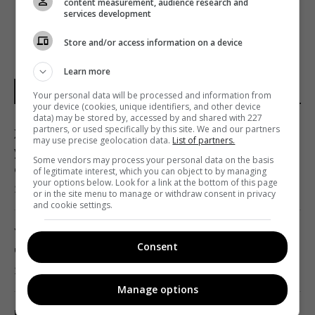
content measurement, audience research and
services development
Store and/or access information on a device
Learn more
НОВОСТИ УКРАИНЫ И МИРА
Your personal data will be processed and information from
your device (cookies, unique identifiers, and other device
data) may be stored by, accessed by and shared with 227
partners, or used specifically by this site. We and our partners
Женщины с дипломами чаще выбирают
may use precise geolocation data.
List of partners.
успешных мужчин без высшего
Some vendors may process your personal data on the basis
образования, – исследование
of legitimate interest, which you can object to by managing
your options below. Look for a link at the bottom of this page
23:24 четверг, 06 августа 2026
or in the site menu to manage or withdraw consent in privacy
and cookie settings.
Украина ставит Путина на предвыборные
Consent
часы, - Newsweek
23:07 четверг, 06 августа 2026
Manage options
Корецкий объявил об увеличении