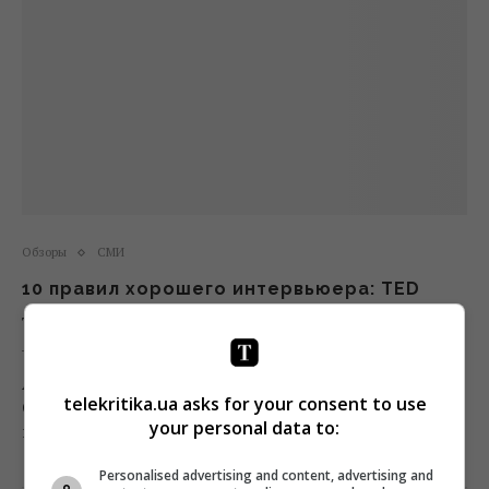
Обзоры
СМИ
10 правил хорошего интервьюера: TED
Telekritika
23.09.2016 12:20
Американская писательница и радиоведущая
telekritika.ua asks for your consent to use
Селеста Хэдли рассказала на лекции TED о правилах
your personal data to:
интервьюирования людей.
Personalised advertising and content, advertising and
Поделиться:
Facebook
Twitter