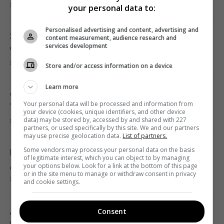
8 августа 2026, 20:52
your personal data to:
"Взрываются" из-за каждой мелочи: 9
проблем людей, которых легко разозлить
Personalised advertising and content, advertising and
20:12 суббота, 08 августа 2026
Запретные подарки для второй половинки:
content measurement, audience research and
services development
что приводит к ссорам и слезам
8 августа 2026, 20:51
Названа самая сильная разведка Европы, и
Store and/or access information on a device
это не ГУР
Learn more
19:57 суббота, 08 августа 2026
Опасается эскалации войны: Маск отказал
Your personal data will be processed and information from
Украине в важной помощи
your device (cookies, unique identifiers, and other device
data) may be stored by, accessed by and shared with 227
8 августа 2026, 20:20
Россияне похвастались новым зенитным
partners, or used specifically by this site. We and our partners
may use precise geolocation data.
List of partners.
дроном, способным развивать скорость
до 560 км/ч
Some vendors may process your personal data on the basis
Не только по отчеству: как в Украине
of legitimate interest, which you can object to by managing
19:57 суббота, 08 августа 2026
давали фамилии внебрачным детям
your options below. Look for a link at the bottom of this page
or in the site menu to manage or withdraw consent in privacy
8 августа 2026, 20:13
and cookie settings.
Люди, родившиеся в эти месяцы, самые
успешные
Девушка спокойно плавала в море, а затем
Consent
19:24 суббота, 08 августа 2026
поняла, что рядом нечто опасное