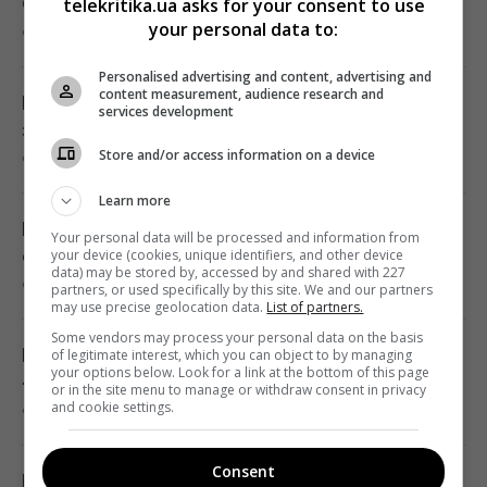
Одессе
telekritika.ua asks for your consent to use
ВСУ взяли в плен Мохамеда Салаха: в сети
your personal data to:
9 августа 2026, 10:37
распространяется интервью с тезкой
звездного футболиста
Personalised advertising and content, advertising and
content measurement, audience research and
09:46 воскресенье, 09 августа 2026
Россия готовит новую волну ударов по
services development
энергетике: в ISW назвали точные сроки
Store and/or access information on a device
9 августа 2026, 10:34
Супруги купили старый дом в деревне и
вложили в ремонт 2,5 млн грн: как его
Learn more
обустроили
Популярный украинский певец попал в
Your personal data will be processed and information from
09:38 воскресенье, 09 августа 2026
серьезное ДТП
your device (cookies, unique identifiers, and other device
data) may be stored by, accessed by and shared with 227
9 августа 2026, 10:20
partners, or used specifically by this site. We and our partners
may use precise geolocation data.
List of partners.
Оккупанты ударили по 10-этажке в
Some vendors may process your personal data on the basis
Харькове: разрушены верхние этажи, есть
Гороскоп Таро на завтра 10 августа: Девам
of legitimate interest, which you can object to by managing
your options below. Look for a link at the bottom of this page
погибшие
- труд, Рыбам - выход
or in the site menu to manage or withdraw consent in privacy
and cookie settings.
09:30 воскресенье, 09 августа 2026
9 августа 2026, 10:06
Consent
Некоторые женщины могут выйти на
Пентагон потребовал от оборонных