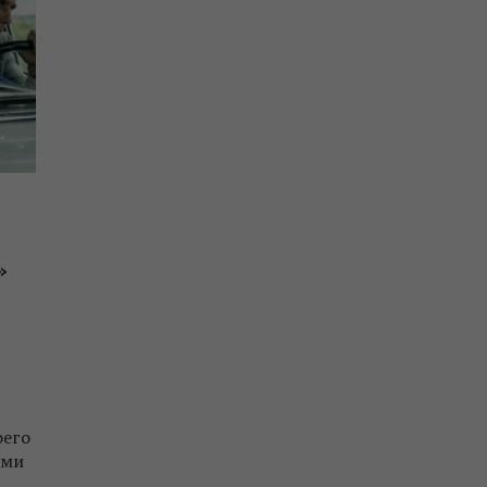
»
оего
ими