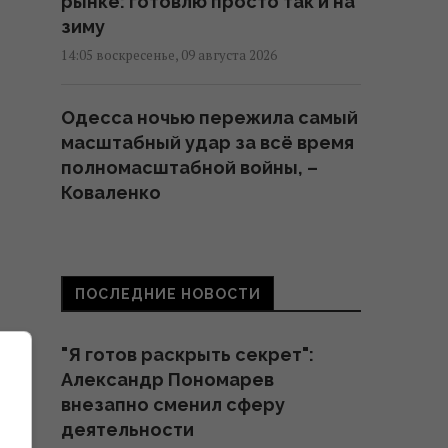
рынке: готовлю просто так и на
зиму
14:05 воскресенье, 09 августа 2026
Одесса ночью пережила самый
масштабный удар за всё время
полномасштабной войны, –
Коваленко
13:59 воскресенье, 09 августа 2026
Подлодка, проданная Канаде
ПОСЛЕДНИЕ НОВОСТИ
за £1, потопила американский
крейсер
"Я готов раскрыть секрет":
13:57 воскресенье, 09 августа 2026
Александр Пономарев
внезапно сменил сферу
Цель России №1: The Times
деятельности