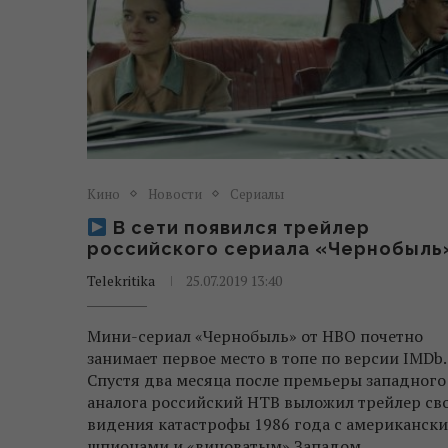
Кино
Новости
Сериалы
В сети появился трейлер
российского сериала «Чернобыль
Telekritika
25.07.2019 13:40
Мини-сериал «Чернобыль» от HBO почетно
занимает первое место в топе по версии IMDb.
Спустя два месяца после премьеры западного
аналога российский НТВ выложил трейлер св
видения катастрофы 1986 года с американск
шпионами и «виноватым» Западом.