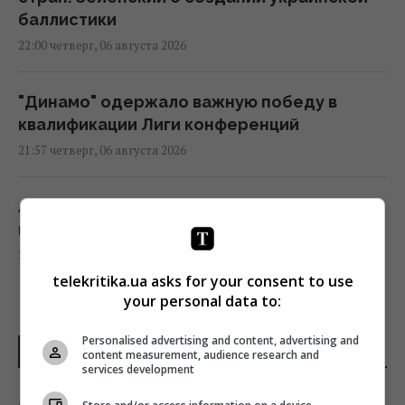
баллистики
22:00 четверг, 06 августа 2026
"Динамо" одержало важную победу в
квалификации Лиги конференций
21:57 четверг, 06 августа 2026
Анчоусы или сардины: какая рыба
полезнее
21:47 четверг, 06 августа 2026
telekritika.ua asks for your consent to use
your personal data to:
В Украину может поступить
противодроновая ракета CM-70 из Канады,
Personalised advertising and content, advertising and
ПОСЛЕДНИЕ НОВОСТИ
content measurement, audience research and
– СМИ
services development
21:42 четверг, 06 августа 2026