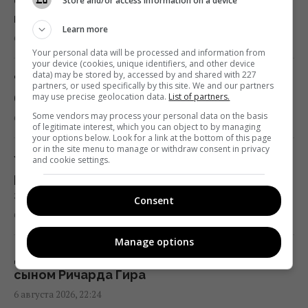
Опытные туристы всегда кладут в чемодан
Store and/or access information on a device
шапочку для душа: вот для чего она нужна
Чем Украина может уничтожать
Learn more
6 августа 2026, 23:03
"Искандеры": эксперты назвали
Your personal data will be processed and information from
единственный реальный вариант
your device (cookies, unique identifiers, and other device
data) may be stored by, accessed by and shared with 227
21:24 четверг, 06 августа 2026
"Было всего 26": умерла популярная
partners, or used specifically by this site. We and our partners
may use precise geolocation data.
List of partners.
блогер, которая вдохновляла миллионы
Some vendors may process your personal data on the basis
6 августа 2026, 22:53
Часть ракеты SpaceX разбилась о Луну:
of legitimate interest, which you can object to by managing
your options below. Look for a link at the bottom of this page
ученые рассказали, что увидели в
or in the site menu to manage or withdraw consent in privacy
телескоп
Украина может получить новую защиту от
and cookie settings.
20:58 четверг, 06 августа 2026
ракет РФ: Сикорский сделал важное
заявление
Consent
6 августа 2026, 22:51
Китай окружил пустыню деревьями: спустя
несколько лет она начала поглощать
Manage options
больше CO₂
Дочь Синди Кроуфорд произвела фурор с
20:52 четверг, 06 августа 2026
сыном Ричарда Гира
6 августа 2026, 22:24