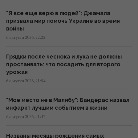
"Древний" римский театр, популярный
чреди туристов, оказался подделкой
"Я все еще верю в людей": Джамала
20:49 четверг, 06 августа 2026
призвала мир помочь Украине во время
войны
6 августа 2026, 22:22
Эти знаки на ладони есть не у всех: что они
означают
20:45 четверг, 06 августа 2026
Грядки после чеснока и лука не должны
простаивать: что посадить для второго
урожая
Добраться на "ноль" становится
6 августа 2026, 21:54
практически невозможной задачей, –
Business Insider
20:18 четверг, 06 августа 2026
"Мое место не в Малибу": Бандерас назвал
инфаркт лучшим событием в жизни
6 августа 2026, 21:47
После скандала в Федерации футбола
Инфантино удержался на посту, хотя
Европа ему не верит
Названы месяцы рождения самых