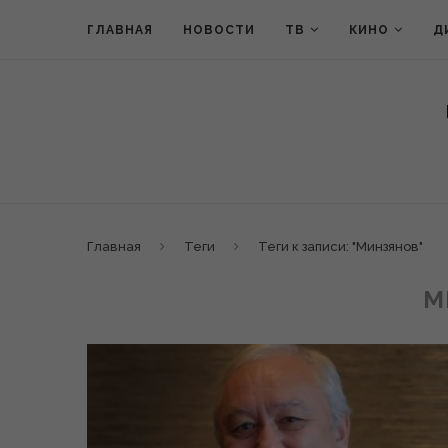
ГЛАВНАЯ
НОВОСТИ
ТВ
КИНО
Д
Главная
Теги
Теги к записи: "Минзянов"
М