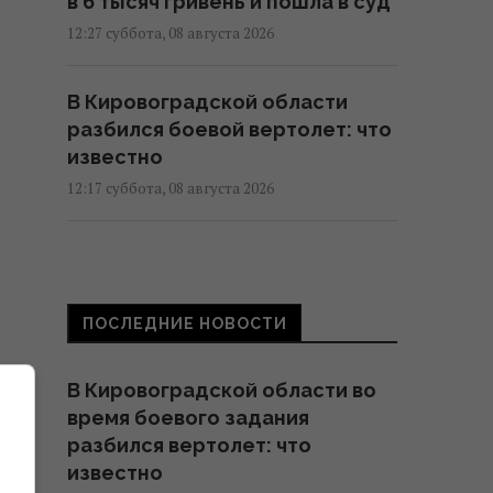
в 6 тысяч гривень и пошла в суд
12:27 суббота, 08 августа 2026
В Кировоградской области
разбился боевой вертолет: что
известно
12:17 суббота, 08 августа 2026
США внезапно уволили
генерала, командовавшего
войсками в Европе
ПОСЛЕДНИЕ НОВОСТИ
12:13 суббота, 08 августа 2026
В Кировоградской области во
Зачем опытные хозяйки кладут
время боевого задания
фольгу в холодильник: простой
разбился вертолет: что
домашний лайфхак
известно