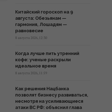
11:36 суббота, 08 августа 2026
Китайский гороскоп на 9
5 минут и осы больше не
августа: Обезьянам —
потревожат: как быстро и
гармония, Лошадям —
безопасно убрать их гнездо
равновесие
11:30 суббота, 08 августа 2026
8 августа 2026, 12:30
Украина согласилась не
Когда лучше пить утренний
нападать на нероссийские
кофе: ученые раскрыли
танкеры с нефтью в Черном
идеальное время
море, - Bloomberg
8 августа 2026, 11:59
11:24 суббота, 08 августа 2026
Как решения Нацбанка
Главный генерал США ищет
позволят бизнесу развиваться,
выход из войны в Иране, чтобы
несмотря на усиливающиеся
не разозлить Трампа, - CNN
атаки ВС РФ: объяснил глава