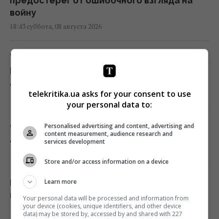
предостерег от ошибочного взгляда на
войну
18:43 суббота, 08 августа 2026
"Молимся, когда везем пациента": медики
рассказали BBC об охоте российских
дронов
telekritika.ua asks for your consent to use
18:35 суббота, 08 августа 2026
your personal data to:
Составлен рейтинг лучших б/у видеокарт
Personalised advertising and content, advertising and
content measurement, audience research and
для покупки в 2026 году
services development
18:35 суббота, 08 августа 2026
Store and/or access information on a device
В Болгарии недалеко от крупного
Learn more
газопровода взорвался неизвестный дрон
Your personal data will be processed and information from
your device (cookies, unique identifiers, and other device
18:34 суббота, 08 августа 2026
data) may be stored by, accessed by and shared with 227