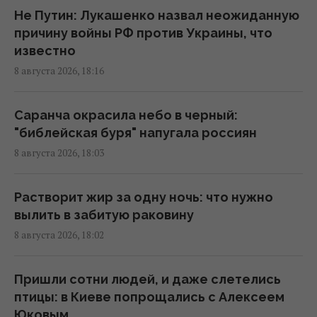
мужчину похудеть на 25 кг за полгода, –
Не Путин: Лукашенко назвал неожиданную
The Mirror
причину войны РФ против Украины, что
17:26 суббота, 08 августа 2026
известно
8 августа 2026, 18:16
Овцы и осел спасли солнечную
электростанцию в США: им поручили
Саранча окрасила небо в черный:
особое задание
"библейская буря" напугала россиян
17:16 суббота, 08 августа 2026
8 августа 2026, 18:03
Украина никогда не будет выпускать
Растворит жир за одну ночь: что нужно
ракеты для Patriot: эксперт назвал
вылить в забитую раковину
причины
8 августа 2026, 18:02
17:13 суббота, 08 августа 2026
Пришли сотни людей, и даже слетелись
9 августа: церковный праздник сегодня, о
птицы: в Киеве попрощались с Алексеем
чем лучше молчать в этот день
Юковым