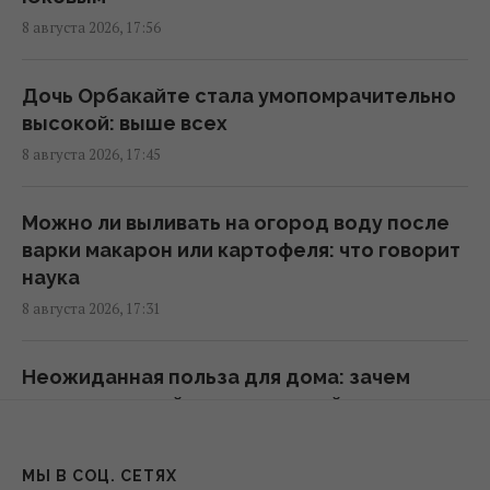
17:10 суббота, 08 августа 2026
8 августа 2026, 17:56
Гороскоп на 9 августа: Овнам -
Дочь Орбакайте стала умопомрачительно
прислушиваться, Рыбам - отпустить
высокой: выше всех
прошлое
8 августа 2026, 17:45
17:00 суббота, 08 августа 2026
Можно ли выливать на огород воду после
Вкусный запечённый перец на зиму: секрет
варки макарон или картофеля: что говорит
маринада для идеальной заготовки
наука
16:55 суббота, 08 августа 2026
8 августа 2026, 17:31
К 2030 году в Украине станет на треть
Неожиданная польза для дома: зачем
меньше первоклассников: эксперт
варят лавровый лист с корицей
рассказала о рисках
8 августа 2026, 16:57
16:46 суббота, 08 августа 2026
МЫ В СОЦ. СЕТЯХ