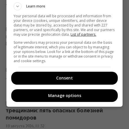
листьев
Learn more
11:33 понедельник, 10 августа 2026
10 августа 2026, 12:24
Your personal data will be processed and information from
your device (cookies, unique identifiers, and other device
Туи всё хуже переносят жару: для них
data) may be stored by, accessed by and shared with 227
В аэропорту Лейпцига дрон со
partners, or used specifically by this site. We and our partners
нашли более выносливую замену
may use precise geolocation data.
List of partners.
взрывчаткой атаковал украинский Ан-124 -
11:30 понедельник, 10 августа 2026
Some vendors may process your personal data on the basis
Die Zeit
of legitimate interest, which you can object to by managing
10 августа 2026, 11:49
your options below. Look for a link at the bottom of this page
or in the site menu to manage or withdraw consent in privacy
Мобилизация в РФ: (не)реальные планы
and cookie settings.
11:30 понедельник, 10 августа 2026
Китайский гороскоп на 11 августа: Змея
ловит момент, а Крысе лучше не спешить
Consent
Розы из букета могут пустить корни: как
10 августа 2026, 11:48
вырастить новый куст в домашних
Manage options
условиях
Почему томаты покрываются пятнами и
11:28 понедельник, 10 августа 2026
трещинами: пять опасных болезней
помидоров
Как не дать себя обмануть в
10 августа 2026, 11:32