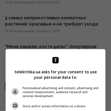
12:00 понедельник, 10 августа 2026
5 самых неприхотливых комнатных
растений: красивые и не требуют ухода
12:00 понедельник, 10 августа 2026
"Меня зашили, кости целы": популярная
украинская блогерша попала в аварию
11:45 понедельник, 10 августа 2026
telekritika.ua asks for your consent to use
Кардиолог назвал самый опасный напиток
your personal data to:
для сердца
ПОСЛЕДНИЕ НОВОСТИ
Personalised advertising and content, advertising and
11:38 понедельник, 10 августа 2026
content measurement, audience research and
services development
Как убрать пыль с растений: простой трюк,
Авиарейс в Канаде отменили по
Store and/or access information on a device
который заменит нудное протирание
необычной причине