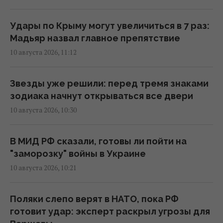
супермаркете: эксперты рассказали, на
что обращать внимание
Удары по Крыму могут увеличиться в 7 раз:
11:21 понедельник, 10 августа 2026
Мадьяр назвал главное препятствие
10 августа 2026, 11:12
Россия заблокировала движение кораблей
в Черном море: в ВМС рассказали о новой
Звезды уже решили: перед тремя знаками
угрозе
зодиака начнут открываться все двери
11:18 понедельник, 10 августа 2026
10 августа 2026, 10:30
"Приехала": Салем впервые за долгое
В МИД РФ сказали, готовы ли пойти на
время встретился с 10-летней дочерью
"заморозку" войны в Украине
(видео)
10 августа 2026, 10:21
11:05 понедельник, 10 августа 2026
Поляки слепо верят в НАТО, пока РФ
Арбузы и огурцы отдают за бесценок:
готовит удар: эксперт раскрыл угрозы для
какие цены на овощи и фрукты сейчас