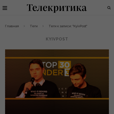
Главная
Теги
Теги к записи: "KyivPost"
KYIVPOST