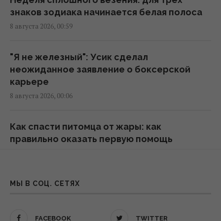
Эксперты назвали 10 фактов о Праге,
знаков зодиака начинается белая полоса
которые стоит знать перед поездкой
8 августа 2026, 00:59
01:15 суббота, 08 августа 2026
"Я не железный": Усик сделал
Россия предлагает иностранным
неожиданное заявление о боксерской
заказчикам новую ракету для Су-57, – СМИ
карьере
00:32 суббота, 08 августа 2026
8 августа 2026, 00:06
Старый монитор еще рано выбрасывать:
Как спасти питомца от жары: как
как использовать его повторно с пользой
правильно оказать первую помощь
00:05 суббота, 08 августа 2026
7 августа 2026, 23:54
Ученые нашли молоток из слоновьей кости
Путин нашел "безопасную зону" и
МЫ В СОЦ. СЕТЯХ
возрастом 500 000 лет: о чем он
панически избегает атак украинских БПЛА
свидетельствует
- СМИ
FACEBOOK
TWITTER
23:58 пятница, 07 августа 2026