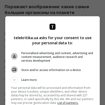
Поражают воображение: какие самые
большие организмы на планете
06:27 суббота, 08 августа 2026
В июле Украина сбила 87% ударных дронов
telekritika.ua asks for your consent to use
и лишь 15% баллистических ракет, – отчет
your personal data to:
05:31 суббота, 08 августа 2026
Personalised advertising and content, advertising and
content measurement, audience research and
services development
Пчелы ориентируются не только по солнцу
и запаху: у них обнаружили еще один
Store and/or access information on a device
"компас"
05:24 суббота, 08 августа 2026
Learn more
Your personal data will be processed and information from
your device (cookies, unique identifiers, and other device
РФ будет платить Украине по $20 млрд в
data) may be stored by, accessed by and shared with 227
partners, or used specifically by this site. We and our partners
год: экономист оценил реальный механизм
may use precise geolocation data.
List of partners.