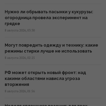
Мелони отреагировала на требование
Нужно ли обрывать пасынки у кукурузы:
Испании о проведении пограничных
огородница провела эксперимент на
проверок в Шенгенской зоне
грядке
02:23 суббота, 08 августа 2026
8 августа 2026, 03:30
Солнечная электростанция перегородила
Могут повредить одежду и технику: какие
привычные маршруты животных: они
режимы стирки лучше не использовать
нашли выход
8 августа 2026, 02:25
02:18 суббота, 08 августа 2026
РФ может открыть новый фронт: над
Саудовская Аравия, Пакистан и Турция
какими областями нависла угроза
заключили соглашение о взаимной
вторжения
обороне, – Reuters
8 августа 2026, 01:56
01:44 суббота, 08 августа 2026
Неделя сплошного везения: для трех