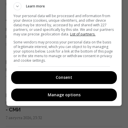
23:07 пятница, 07 августа 2026
8 августа 2026, 00:59
Learn more
Your personal data will be processed and information from
Над ремонтной базой систем Patriot в
your device (cookies, unique identifiers, and other device
"Я не железный": Усик сделал
data) may be stored by, accessed by and shared with 227
Германии летали подозрительные дроны, -
неожиданное заявление о боксерской
partners, or used specifically by this site. We and our partners
СМИ
may use precise geolocation data.
List of partners.
карьере
Some vendors may process your personal data on the basis
22:33 пятница, 07 августа 2026
8 августа 2026, 00:06
of legitimate interest, which you can object to by managing
your options below. Look for a link at the bottom of this page
or in the site menu to manage or withdraw consent in privacy
В печально известных Boeing-737 нашли
and cookie settings.
Как спасти питомца от жары: как
еще одну проблему
правильно оказать первую помощь
22:31 пятница, 07 августа 2026
Consent
7 августа 2026, 23:54
Россия наконец-то возвращает свой
Manage options
Путин нашел "безопасную зону" и
ядерный крейсер за $5 млрд, но есть
панически избегает атак украинских БПЛА
проблема
- СМИ
22:12 пятница, 07 августа 2026
7 августа 2026, 23:32