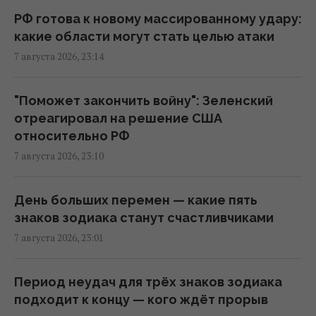
Россия намерена окончательно
РФ готова к новому массированному удару:
аннексировать часть Грузии, – страны
какие области могут стать целью атаки
НАТО
7 августа 2026, 23:14
22:01 пятница, 07 августа 2026
"Поможет закончить войну": Зеленский
Во время визитов Путина в регионы на АЗС
отреагировал на решение США
появляется много дешевого бензина, - Le
относительно РФ
Monde
7 августа 2026, 23:10
21:51 пятница, 07 августа 2026
День больших перемен — какие пять
США сделали неутешительный прогноз по
знаков зодиака станут счастливчиками
экспорту украинского зерна: Bloomberg
7 августа 2026, 23:01
раскрыл цифры
21:41 пятница, 07 августа 2026
Период неудач для трёх знаков зодиака
подходит к концу — кого ждёт прорыв
В результате атаки РФ был уничтожен