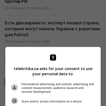
против РФ
23:53 пятница, 07 августа 2026
Есть два варианта: эксперт назвал страны,
которые могут помочь Украине с ракетами
для Patriot
23:19 пятница, 07 августа 2026
Бывшему главе МИД Венгрии может
грозить до трёх лет лишения свободы, –
СМИ
telekritika.ua asks for your consent to use
your personal data to:
23:17 пятница, 07 августа 2026
ПОСЛЕДНИЕ НОВОСТИ
Personalised advertising and content, advertising and
content measurement, audience research and
Одна фраза мгновенно поставит на место
services development
высокомерного человека: психолог
Неделя сплошного везения: для трех
раскрыла секрет
Store and/or access information on a device
знаков зодиака начинается белая полоса