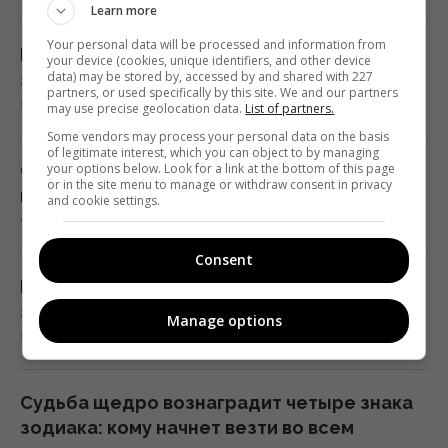
Learn more
назван простой предмет в салоне,
Your personal data will be processed and information from
который может помочь
Какая идеальная пара для Близнеца: три
your device (cookies, unique identifiers, and other device
data) may be stored by, accessed by and shared with 227
01:23 пятница, 07 августа 2026
знака, с которыми союз почти безупречен
partners, or used specifically by this site. We and our partners
7 августа 2026, 04:54
may use precise geolocation data.
List of partners.
Some vendors may process your personal data on the basis
"Достаточно, чтобы выжить, а не
of legitimate interest, which you can object to by managing
победить": бывшая сотрудница НАТО о
Супертест на IQ: нужно найти 3 отличия на
your options below. Look for a link at the bottom of this page
or in the site menu to manage or withdraw consent in privacy
поставках ракет Украине
картинке лесного ужина за 17 с
and cookie settings.
01:19 пятница, 07 августа 2026
7 августа 2026, 04:00
Consent
Одна настройка, которую стоит изменить
Как заточить ножницы с помощью сахара
всем владельцам новых телевизоров
за 2 минуты — лайфхак от повара
Manage options
00:25 пятница, 07 августа 2026
7 августа 2026, 03:58
"Они нужны нам самим": Трамп
Судьба щедро вознаградит четыре знака
отреагировал на просьбу Зеленского
зодиака: кому начнет везти во всем
предоставить ракеты для системы Patriot