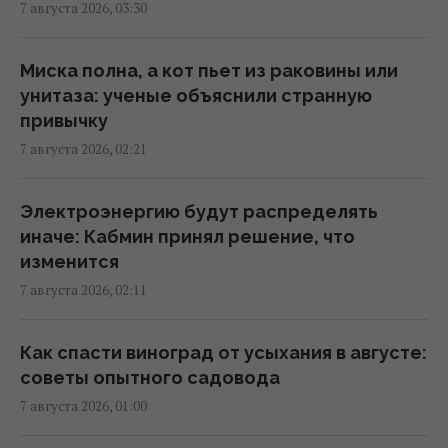
7 августа 2026, 03:30
00:22 пятница, 07 августа 2026
Миска полна, а кот пьет из раковины или
Ученые нашли отпечатки пальцев на
унитаза: ученые объяснили странную
керамике возрастом 8000 лет: что их
привычку
удивило
7 августа 2026, 02:21
23:58 четверг, 06 августа 2026
Электроэнергию будут распределять
Атака дронов на Москву: аналитики
иначе: Кабмин принял решение, что
оценили эффективность работы
изменится
российской ПВО
7 августа 2026, 02:11
23:39 четверг, 06 августа 2026
Как спасти виноград от усыхания в августе:
Женщины с дипломами чаще выбирают
советы опытного садовода
успешных мужчин без высшего
7 августа 2026, 01:00
образования, – исследование