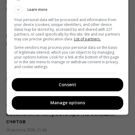
нужна: найдена идеальная замена для
ванной
Learn more
В каком возрасте ребенка можно
10 августа 2026, 16:33
оставлять дома одного: советы
Your personal data will be processed and information from
your device (cookies, unique identifiers, and other device
психологов
data) may be stored by, accessed by and shared with 227
partners, or used specifically by this site. We and our partners
15:56 понедельник, 10 августа 2026
Мобилизация и бронирование осенью
may use precise geolocation data.
List of partners.
может измениться: юрист назвал условия
Some vendors may process your personal data on the basis
of legitimate interest, which you can object to by managing
10 августа 2026, 16:31
Один старый якорь задержал
your options below. Look for a link at the bottom of this page
строительство туннеля под заливом на 241
or in the site menu to manage or withdraw consent in privacy
and cookie settings.
день
Доллар дорожает, евро сделал рывок:
15:51 понедельник, 10 августа 2026
новый курс валют на 11 августа
Consent
10 августа 2026, 15:57
На японском острове создали рай для
Manage options
кроликов, но вскоре появились
Что положить в морозилку, чтобы
неожиданные гости
сэкономить: хитрость против больших
15:40 понедельник, 10 августа 2026
счетов
10 августа 2026, 15:44