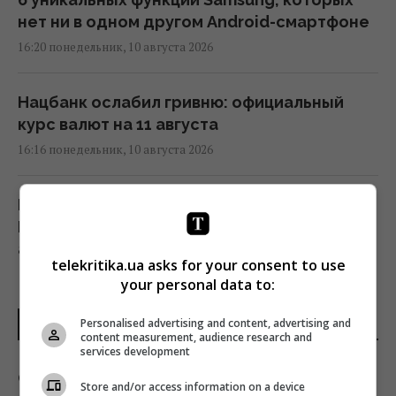
нет ни в одном другом Android-смартфоне
16:20 понедельник, 10 августа 2026
Нацбанк ослабил гривню: официальный
курс валют на 11 августа
16:16 понедельник, 10 августа 2026
Намного быстрее, чем предполагалось: в
ГУР раскрыли, когда Россия получит
аналог Starlink
telekritika.ua asks for your consent to use
16:13 понедельник, 10 августа 2026
your personal data to:
Personalised advertising and content, advertising and
ПОСЛЕДНИЕ НОВОСТИ
Суд разрешил Ермаку выезжать в
content measurement, audience research and
различные области Украины, – САП
services development
16:05 понедельник, 10 августа 2026
Обычная душевая занавеска больше не
Store and/or access information on a device