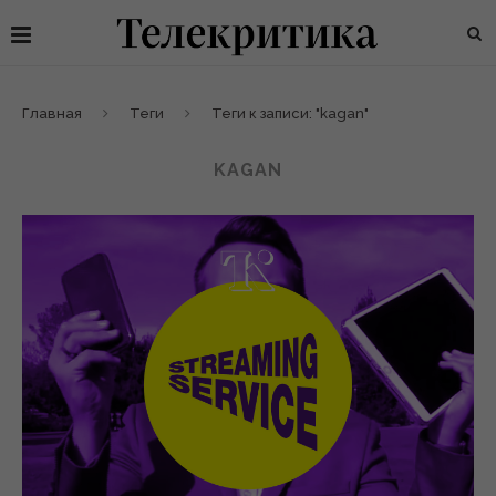
Главная
Теги
Теги к записи: "kagan"
KAGAN