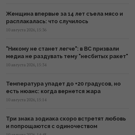
Простой Червоноградской ЦОФ оставляет
шахты без денег на ежедневную работу, -
Женщина впервые за 14 лет съела мясо и
депутат
расплакалась: что случилось
15:33 понедельник, 10 августа 2026
10 августа 2026, 15:36
Россия хочет остановить сухопутный
"Никому не станет легче": в ВС призвали
агроэкспорт из Украины вслед за морским,
медиа не раздувать тему "несбитых ракет"
– ISW
10 августа 2026, 15:34
15:32 понедельник, 10 августа 2026
Температура упадет до +20 градусов, но
ИИ решит, чем сбивать дроны и ракеты: как
есть нюанс: когда вернется жара
будет работать "Купол Микеланджело", –
10 августа 2026, 15:14
эксперт
15:32 понедельник, 10 августа 2026
Три знака зодиака скоро встретят любовь
и попрощаются с одиночеством
В Антарктиде нашли более 45 тысяч
10 августа 2026, 14:48