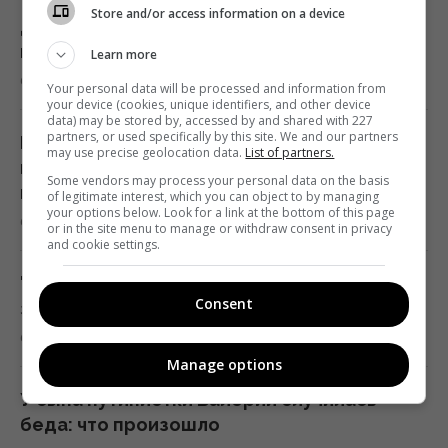
Store and/or access information on a device
15:40 четверг, 06 августа 2026
Доллар и евро стремительно дорожают:
новый курс валют на 7 августа
Learn more
6 августа 2026, 15:58
В Румынии уже знают, куда РФ нанесет
Your personal data will be processed and information from
your device (cookies, unique identifiers, and other device
удар в следующий раз, – СМИ
data) may be stored by, accessed by and shared with 227
partners, or used specifically by this site. We and our partners
15:40 четверг, 06 августа 2026
РФ ударила по Днепропетровщине: есть
may use precise geolocation data.
List of partners.
погибшие, ранения и разрушения
Some vendors may process your personal data on the basis
инфраструктуры
of legitimate interest, which you can object to by managing
Пять знаков Зодиака получат знак судьбы:
your options below. Look for a link at the bottom of this page
6 августа 2026, 15:57
число ангела 8/6 принесет им удачу
or in the site menu to manage or withdraw consent in privacy
and cookie settings.
15:40 четверг, 06 августа 2026
"На этапе планирования": Джеймс Кэмерон
Consent
заговорил о завершении карьеры
Украинец в Германии шпионил за
6 августа 2026, 15:56
оборонным предприятием, его задержали
Manage options
15:34 четверг, 06 августа 2026
У сына путинистки Валерии случилась
беда: что произошло
Перевод денег на карту становится