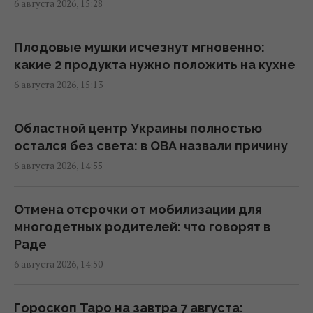
6 августа 2026, 15:28
вызовом: какие необычные новации вводят
банки
15:34 четверг, 06 августа 2026
Плодовые мушки исчезнут мгновенно:
какие 2 продукта нужно положить на кухне
6 августа 2026, 15:13
Россия может использовать украинские
БПЛА для атак на цели в Балтии, –
литовская разведка
Областной центр Украины полностью
15:33 четверг, 06 августа 2026
остался без света: в ОВА назвали причину
6 августа 2026, 14:55
Почему мы часто просыпаемся именно в 3
часа ночи: объяснение ученых
Отмена отсрочки от мобилизации для
15:30 четверг, 06 августа 2026
многодетных родителей: что говорят в
Раде
6 августа 2026, 14:50
Россия срочно ищет замену своим
"Искандарам": эксперт указал причину
15:22 четверг, 06 августа 2026
Гороскоп Таро на завтра 7 августа: