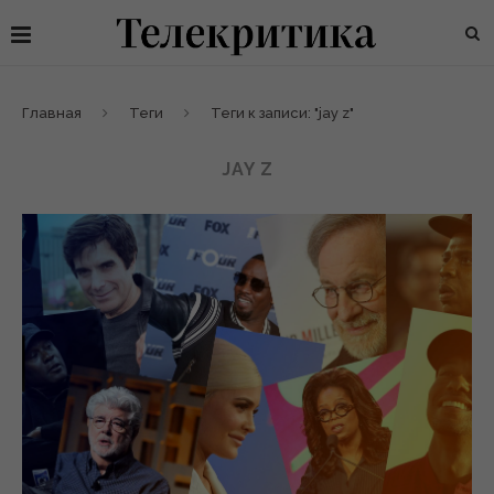
Главная
Теги
Теги к записи: "jay z"
JAY Z