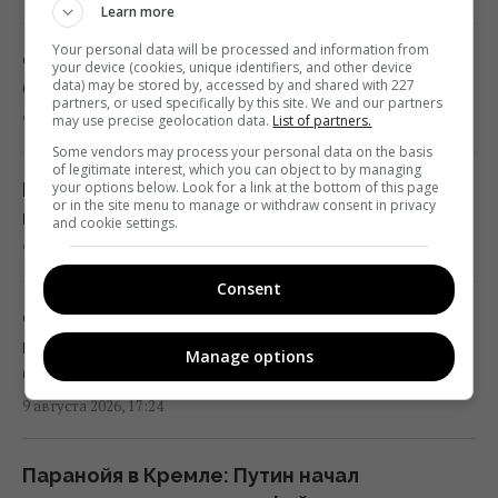
Learn more
В РФ говорят о пусках Х-101 с носителей
Your personal data will be processed and information from
КАБов Су-34: аналитики оценили, возможно
Сумасшедшая жара не закончилась: каким
your device (cookies, unique identifiers, and other device
ли это
data) may be stored by, accessed by and shared with 227
будет конец лета и сентябрь в Украине
partners, or used specifically by this site. We and our partners
17:01 воскресенье, 09 августа 2026
9 августа 2026, 17:37
may use precise geolocation data.
List of partners.
Some vendors may process your personal data on the basis
of legitimate interest, which you can object to by managing
Гороскоп на 10 августа: Львам -
В одной из областей Украины эвакуируют
your options below. Look for a link at the bottom of this page
or in the site menu to manage or withdraw consent in privacy
действовать смелее, Тельцам - извинения
население: въезд с детьми запрещен
and cookie settings.
17:00 воскресенье, 09 августа 2026
9 августа 2026, 17:28
Consent
Эскалация воздушной войны привела к
Сколько на самом деле нужно варить
росту жертв среди мирных жителей
грибы: секрет безопасного и вкусного
Manage options
Украины, - CNN
блюда
16:56 воскресенье, 09 августа 2026
9 августа 2026, 17:24
Метеозависимость – это не миф: врач
Паранойя в Кремле: Путин начал
рассказала о влиянии погоды на здоровье