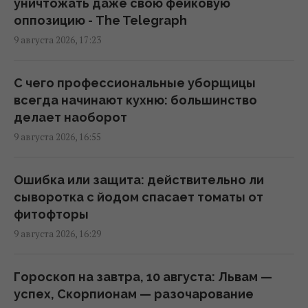
уничтожать даже свою фейковую
людей
оппозицию - The Telegraph
16:56 воскресенье, 09 августа 2026
9 августа 2026, 17:23
Генрих VIII буквально жил в облаке духов:
С чего профессиональные уборщицы
причина была далеко не королевской
всегда начинают кухню: большинство
16:42 воскресенье, 09 августа 2026
делает наоборот
9 августа 2026, 16:55
Атаки на Wildberries могут создать новые
проблемы для экономики РФ: в WSJ
Ошибка или защита: действительно ли
раскрыли подробности
сыворотка с йодом спасает томаты от
16:36 воскресенье, 09 августа 2026
фитофторы
9 августа 2026, 16:29
Эксперты советуют считать пульс перед
сном: для чего это нужно
Гороскоп на завтра, 10 августа: Львам —
16:26 воскресенье, 09 августа 2026
успех, Скорпионам — разочарование