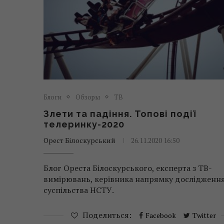
Блоги
Обзоры
ТВ
Злети та падіння. Топові події
телеринку-2020
Орест Білоскурський
26.11.2020 16:50
Блог Ореста Білоскурського, експерта з ТВ-
вимірювань, керівника напрямку дослідженн
суспільства НСТУ.
Поделиться:
Facebook
Twitter