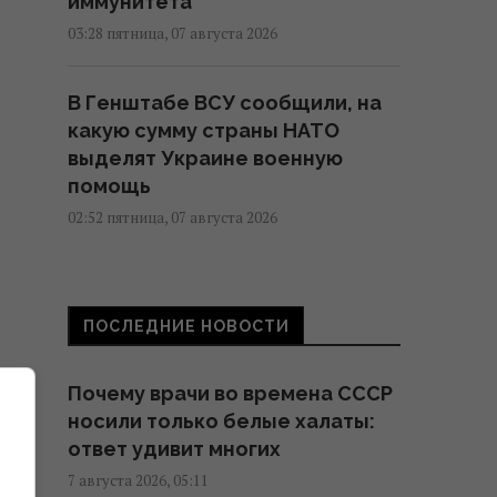
иммунитета
03:28 пятница, 07 августа 2026
В Генштабе ВСУ сообщили, на
какую сумму страны НАТО
выделят Украине военную
помощь
02:52 пятница, 07 августа 2026
Кинжал Тутанхамона оказался
выкованным из внеземного
ПОСЛЕДНИЕ НОВОСТИ
металла, - археологи
02:26 пятница, 07 августа 2026
Почему врачи во времена СССР
носили только белые халаты:
США ввели новые санкции
ответ удивит многих
против Кубы за
7 августа 2026, 05:11