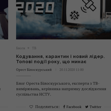
Блоги
ТВ
Кодування, карантин і новий лідер.
Топові події року, що минає
Орест Білоскурський
20.11.2020 11:00
Блог Ореста Білоскурського, експерта з ТВ-
я
вимірювань, керівника напрямку дослідження
суспільства НСТУ.
Поделиться:
Facebook
Twitter