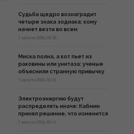
Одна настройка, которую стоит
изменить всем владельцам
Судьба щедро вознаградит
новых телевизоров
четыре знака зодиака: кому
00:25 пятница, 07 августа 2026
начнет везти во всем
7 августа 2026, 03:30
"Они нужны нам самим": Трамп
отреагировал на просьбу
Миска полна, а кот пьет из
Зеленского предоставить
раковины или унитаза: ученые
ракеты для системы Patriot
объяснили странную привычку
00:22 пятница, 07 августа 2026
7 августа 2026, 02:21
Ученые нашли отпечатки
Электроэнергию будут
пальцев на керамике
распределять иначе: Кабмин
возрастом 8000 лет: что их
принял решение, что изменится
удивило
7 августа 2026, 02:11
23:58 четверг, 06 августа 2026