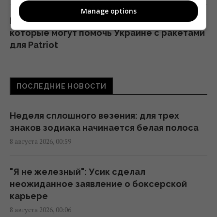
Manage options
Есть два варианта: эксперт назвал страны,
которые могут помочь Украине с ракетами
для Patriot
23:19 пятница, 07 августа 2026
ПОСЛЕДНИЕ НОВОСТИ
Бывшему главе МИД Венгрии может
грозить до трёх лет лишения свободы, –
СМИ
Неделя сплошного везения: для трех
23:17 пятница, 07 августа 2026
знаков зодиака начинается белая полоса
8 августа 2026, 00:59
Одна фраза мгновенно поставит на место
высокомерного человека: психолог
"Я не железный": Усик сделал
раскрыла секрет
неожиданное заявление о боксерской
23:07 пятница, 07 августа 2026
карьере
8 августа 2026, 00:06