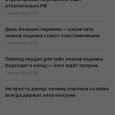
НАТО
относительно РФ
22:01 пятница, 07 августа 2026
7 августа 2026, 23:10
Во время визитов Путина в регионы на АЗС
День больших перемен — какие пять
появляется много дешевого бензина, - Le
знаков зодиака станут счастливчиками
Monde
7 августа 2026, 23:01
21:51 пятница, 07 августа 2026
Период неудач для трёх знаков зодиака
США сделали неутешительный прогноз по
подходит к концу — кого ждёт прорыв
экспорту украинского зерна: Bloomberg
7 августа 2026, 22:46
раскрыл цифры
21:41 пятница, 07 августа 2026
Не просто декор: почему опытные хозяйки
всегда держат алоэ на кухне
В результате атаки РФ был уничтожен
7 августа 2026, 22:42
крупнейший склад средств
индивидуальной защиты