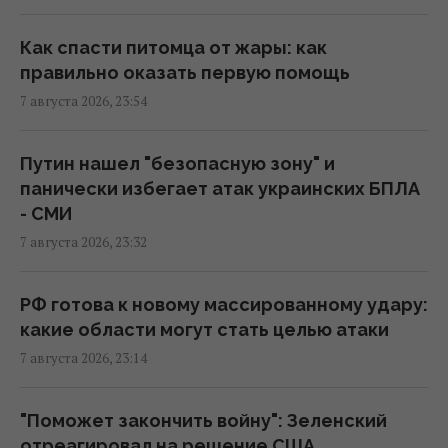
Над ремонтной базой систем Patriot в
Германии летали подозрительные дроны, -
Как спасти питомца от жары: как
СМИ
правильно оказать первую помощь
22:33 пятница, 07 августа 2026
7 августа 2026, 23:54
В печально известных Boeing-737 нашли
Путин нашел "безопасную зону" и
еще одну проблему
панически избегает атак украинских БПЛА
22:31 пятница, 07 августа 2026
- СМИ
7 августа 2026, 23:32
Россия наконец-то возвращает свой
ядерный крейсер за $5 млрд, но есть
РФ готова к новому массированному удару:
проблема
какие области могут стать целью атаки
22:12 пятница, 07 августа 2026
7 августа 2026, 23:14
Россия намерена окончательно
"Поможет закончить войну": Зеленский
аннексировать часть Грузии, – страны
отреагировал на решение США