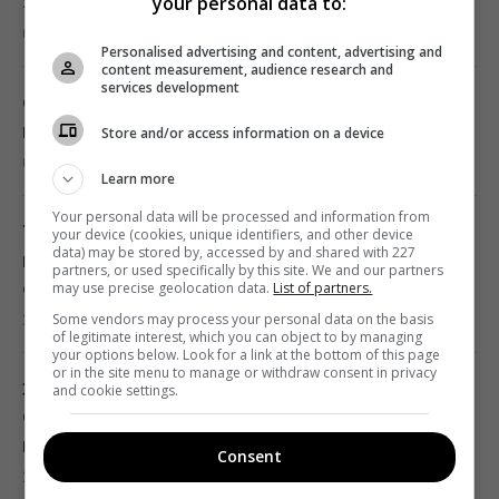
заказчикам новую ракету для Су-57, – СМИ
your personal data to:
00:32 суббота, 08 августа 2026
Personalised advertising and content, advertising and
content measurement, audience research and
services development
Старый монитор еще рано выбрасывать:
как использовать его повторно с пользой
Store and/or access information on a device
00:05 суббота, 08 августа 2026
Learn more
Your personal data will be processed and information from
Ученые нашли молоток из слоновьей кости
your device (cookies, unique identifiers, and other device
data) may be stored by, accessed by and shared with 227
возрастом 500 000 лет: о чем он
partners, or used specifically by this site. We and our partners
свидетельствует
may use precise geolocation data.
List of partners.
23:58 пятница, 07 августа 2026
Some vendors may process your personal data on the basis
of legitimate interest, which you can object to by managing
your options below. Look for a link at the bottom of this page
or in the site menu to manage or withdraw consent in privacy
Зеленский отреагировал на принятие
and cookie settings.
Сенатом США законопроекта о санкциях
против РФ
Consent
23:53 пятница, 07 августа 2026