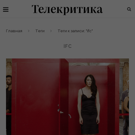
Главная
Теги
Теги к записи: "ifc"
IFC