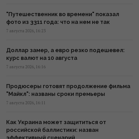
Без пересмотра прайс-кэпов Украине
будет сложнее импортировать
"Путешественник во времени" показал
электроэнергию зимой, – Центр Разумкова
фото из 3311 года: что на нем не так
16:04 пятница, 07 августа 2026
7 августа 2026, 16:23
Нацбанк ужесточил гривню к евро:
Доллар замер, а евро резко подешевел:
официальный курс валют на понедельник
курс валют на 10 августа
15:56 пятница, 07 августа 2026
7 августа 2026, 16:16
Киборга Оловаренко уже шестой год
Продюсеры готовят продолжение фильма
судят из-за конфликта с агитаторами
"Майкл": названы сроки премьеры
Шария, – Аронец
7 августа 2026, 16:11
15:51 пятница, 07 августа 2026
Как Украина может защититься от
Некоторые забытые воспоминания не
российской баллистики: назван
исчезают полностью, их можно
эффективный сценарий