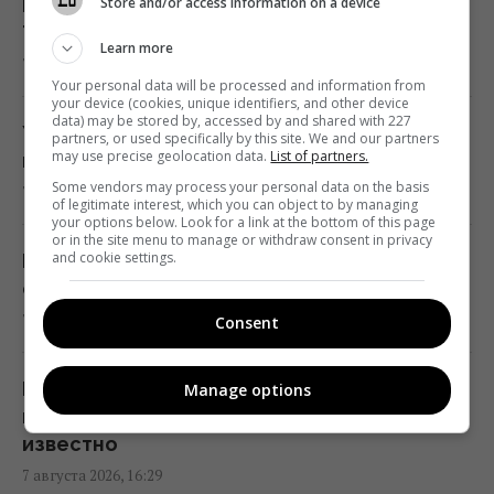
Store and/or access information on a device
Гороскоп на неделю с 10 по 16 августа:
16:18 пятница, 07 августа 2026
Тельцам — шанс, Львам — успех
Learn more
7 августа 2026, 17:09
Your personal data will be processed and information from
Любят ли кошки своих хозяев так же, как
your device (cookies, unique identifiers, and other device
data) may be stored by, accessed by and shared with 227
собаки: вот что выяснила наука
Украина устроила оккупантам «морской
partners, or used specifically by this site. We and our partners
may use precise geolocation data.
List of partners.
16:17 пятница, 07 августа 2026
парад» в Ялте: ГУР опубликовало видео
Some vendors may process your personal data on the basis
7 августа 2026, 17:06
of legitimate interest, which you can object to by managing
your options below. Look for a link at the bottom of this page
В уголовном деле рынка "Столичный"
or in the site menu to manage or withdraw consent in privacy
материалами стали сообщения о
and cookie settings.
Мечты трех знаков зодиака скоро могут
поддержке ВСУ, - СМИ
стать реальностью: есть условие
16:06 пятница, 07 августа 2026
7 августа 2026, 16:55
Consent
В июне – 30 бомб, в июле – более 50: в ОВА
Россия обстреляла легендарный стадион,
Manage options
заявили об усилении авиаударов по Сумам
на котором проходят матчи УПЛ — что
16:04 пятница, 07 августа 2026
известно
7 августа 2026, 16:29