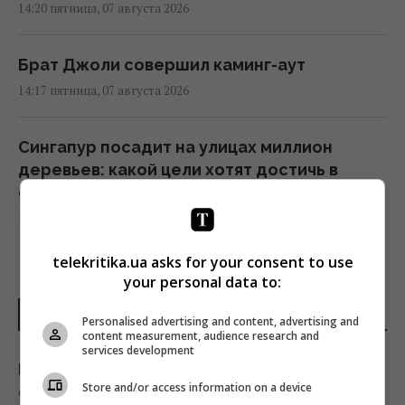
14:20 пятница, 07 августа 2026
Брат Джоли совершил каминг-аут
14:17 пятница, 07 августа 2026
Сингапур посадит на улицах миллион
деревьев: какой цели хотят достичь в
стране
14:15 пятница, 07 августа 2026
telekritika.ua asks for your consent to use
"Укрзализныця" меняет маршруты поездов
your personal data to:
из-за ситуации с безопасностью: как
ПОСЛЕДНИЕ НОВОСТИ
теперь доехать
Personalised advertising and content, advertising and
content measurement, audience research and
14:14 пятница, 07 августа 2026
services development
Виктория Бекхэм показала идеальную
Store and/or access information on a device
фигуру после новой драмы с сыном
Козлы-предатели помогли уничтожить