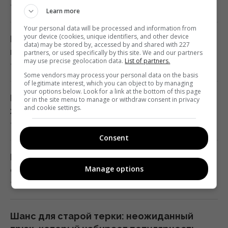
7 августа 2026, 14:35
своих сородичей на целом архипелаге
Learn more
14:10 пятница, 07 августа 2026
Your personal data will be processed and information from
your device (cookies, unique identifiers, and other device
Во время ремонта в доме 1916 года нашли
data) may be stored by, accessed by and shared with 227
нечто необычное: что спрятали
partners, or used specifically by this site. We and our partners
Мужчина спас измученного жаждой аиста
may use precise geolocation data.
List of partners.
7 августа 2026, 14:17
во время 40-градусной жары:
Some vendors may process your personal data on the basis
трогательное видео
of legitimate interest, which you can object to by managing
your options below. Look for a link at the bottom of this page
14:00 пятница, 07 августа 2026
Почему 8 августа нельзя жаловаться на
or in the site menu to manage or withdraw consent in privacy
and cookie settings.
жизнь: какой церковный праздник
7 августа 2026, 14:12
Зачем оставлять салфетку на полу:
Consent
простой трюк для кухни
13:54 пятница, 07 августа 2026
Польша пытается оставить украинцев у
Manage options
себя: эксперт назвал причину
7 августа 2026, 13:36
В Украине стремительно дорожает
аренда: Киев среди лидеров
13:51 пятница, 07 августа 2026
Шанс для старой терки: неожиданный