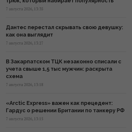
трюк, который набирает популярность
7 августа 2026, 13:35
Люди постоянно перебивают других не из-
за неуважения: причины гораздо глубже
13:31 пятница, 07 августа 2026
Дантес перестал скрывать свою девушку:
как она выглядит
7 августа 2026, 13:27
Не Galaxy и не Pixel: эксперты назвали
самый надежный смартфон 2026 года
13:30 пятница, 07 августа 2026
В Закарпатском ТЦК незаконно списали с
учета свыше 1,5 тыс мужчин: раскрыта
схема
Согласно фэн-шуй, эти ошибки в спальне
7 августа 2026, 13:18
мешают отдыху: как улучшить сон
13:30 пятница, 07 августа 2026
«Arctic Express» важен как прецедент:
Гардус о решении Британии по танкеру РФ
Что означает белый налет на сливах:
7 августа 2026, 13:15
эксперты объяснили, для чего он нужен
13:21 пятница, 07 августа 2026