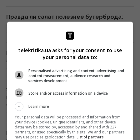
Правда ли салат полезнее бутерброда:
эксперты дали неожиданный ответ
17:29 воскресенье, 09 августа 2026
telekritika.ua asks for your consent to use
В 1946 году люди послали сигнал на Луну:
your personal data to:
ответ пришел через 2,5 секунды.
17:28 воскресенье, 09 августа 2026
Personalised advertising and content, advertising and
content measurement, audience research and
services development
10 августа: церковный праздник сегодня,
Store and/or access information on a device
почему в этот день нужно погладить
черного кота
Learn more
17:10 воскресенье, 09 августа 2026
Your personal data will be processed and information from
your device (cookies, unique identifiers, and other device
data) may be stored by, accessed by and shared with 227
partners, or used specifically by this site. We and our partners
В РФ говорят о пусках Х-101 с носителей
may use precise geolocation data.
List of partners.