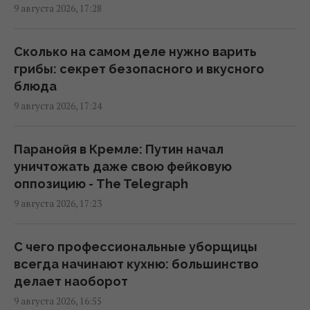
16:56 воскресенье, 09 августа 2026
9 августа 2026, 17:28
Генрих VIII буквально жил в облаке духов:
Сколько на самом деле нужно варить
причина была далеко не королевской
грибы: секрет безопасного и вкусного
16:42 воскресенье, 09 августа 2026
блюда
9 августа 2026, 17:24
Атаки на Wildberries могут создать новые
проблемы для экономики РФ: в WSJ
Паранойя в Кремле: Путин начал
раскрыли подробности
уничтожать даже свою фейковую
16:36 воскресенье, 09 августа 2026
оппозицию - The Telegraph
9 августа 2026, 17:23
Эксперты советуют считать пульс перед
сном: для чего это нужно
С чего профессиональные уборщицы
16:26 воскресенье, 09 августа 2026
всегда начинают кухню: большинство
делает наоборот
9 августа 2026, 16:55
Усовершенствованные "Герани" врага: