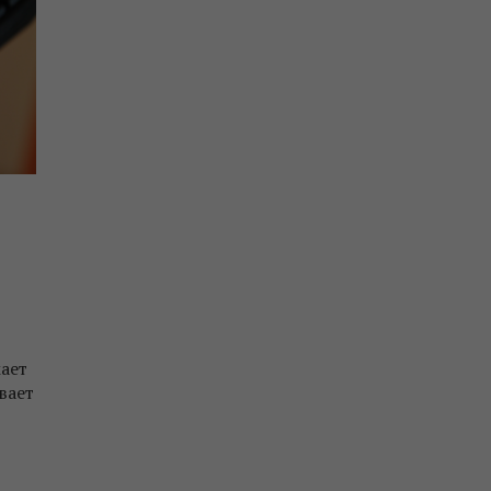
ает
вает