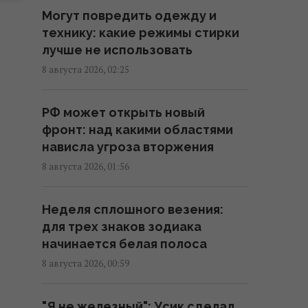
Эксперты назвали 10 фактов о
Могут повредить одежду и
Праге, которые стоит знать
технику: какие режимы стирки
перед поездкой
лучше не использовать
01:15 суббота, 08 августа 2026
8 августа 2026, 02:25
Россия предлагает
РФ может открыть новый
иностранным заказчикам новую
фронт: над какими областями
ракету для Су-57, – СМИ
нависла угроза вторжения
00:32 суббота, 08 августа 2026
8 августа 2026, 01:56
Старый монитор еще рано
Неделя сплошного везения:
выбрасывать: как использовать
для трех знаков зодиака
его повторно с пользой
начинается белая полоса
00:05 суббота, 08 августа 2026
8 августа 2026, 00:59
Ученые нашли молоток из
"Я не железный": Усик сделал