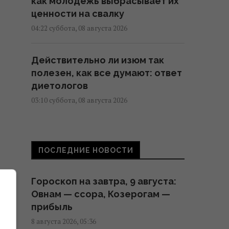
как молодежь выбрасывает их
ценности на свалку
04:22 суббота, 08 августа 2026
Действительно ли изюм так
полезен, как все думают: ответ
диетологов
03:10 суббота, 08 августа 2026
Трамп неохотно усиливает
давление на РФ, но
ПОСЛЕДНИЕ НОВОСТИ
законопроект Грэма заставит
его принять меры, – WSJ
Гороскоп на завтра, 9 августа:
02:56 суббота, 08 августа 2026
Овнам — ссора, Козерогам —
прибыль
Мелони отреагировала на
8 августа 2026, 05:36