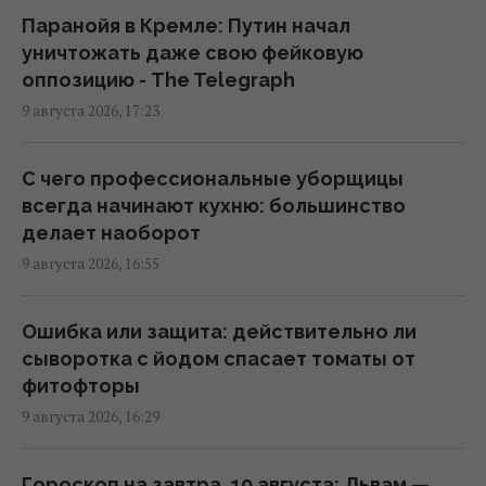
Метеозависимость – это не миф: врач
Паранойя в Кремле: Путин начал
рассказала о влиянии погоды на здоровье
уничтожать даже свою фейковую
людей
оппозицию - The Telegraph
16:56 воскресенье, 09 августа 2026
9 августа 2026, 17:23
Генрих VIII буквально жил в облаке духов:
С чего профессиональные уборщицы
причина была далеко не королевской
всегда начинают кухню: большинство
16:42 воскресенье, 09 августа 2026
делает наоборот
9 августа 2026, 16:55
Атаки на Wildberries могут создать новые
проблемы для экономики РФ: в WSJ
Ошибка или защита: действительно ли
раскрыли подробности
сыворотка с йодом спасает томаты от
16:36 воскресенье, 09 августа 2026
фитофторы
9 августа 2026, 16:29
Эксперты советуют считать пульс перед
сном: для чего это нужно
Гороскоп на завтра, 10 августа: Львам —