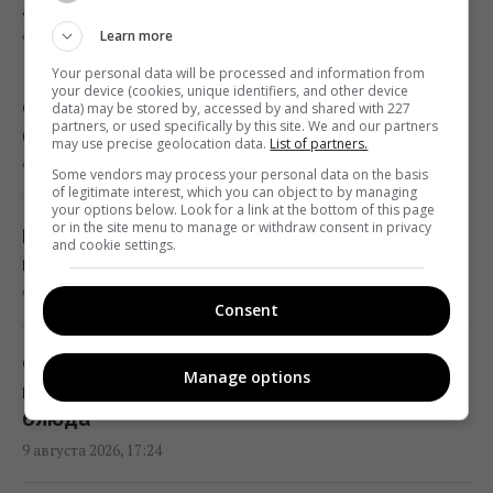
17:10 воскресенье, 09 августа 2026
легко избавиться без вреда для здоровья
Learn more
9 августа 2026, 17:52
В РФ говорят о пусках Х-101 с носителей
Your personal data will be processed and information from
your device (cookies, unique identifiers, and other device
КАБов Су-34: аналитики оценили, возможно
Сумасшедшая жара не закончилась: каким
data) may be stored by, accessed by and shared with 227
partners, or used specifically by this site. We and our partners
ли это
будет конец лета и сентябрь в Украине
may use precise geolocation data.
List of partners.
17:01 воскресенье, 09 августа 2026
9 августа 2026, 17:37
Some vendors may process your personal data on the basis
of legitimate interest, which you can object to by managing
your options below. Look for a link at the bottom of this page
or in the site menu to manage or withdraw consent in privacy
Гороскоп на 10 августа: Львам -
В одной из областей Украины эвакуируют
and cookie settings.
действовать смелее, Тельцам - извинения
население: въезд с детьми запрещен
17:00 воскресенье, 09 августа 2026
9 августа 2026, 17:28
Consent
Эскалация воздушной войны привела к
Сколько на самом деле нужно варить
Manage options
росту жертв среди мирных жителей
грибы: секрет безопасного и вкусного
Украины, - CNN
блюда
16:56 воскресенье, 09 августа 2026
9 августа 2026, 17:24