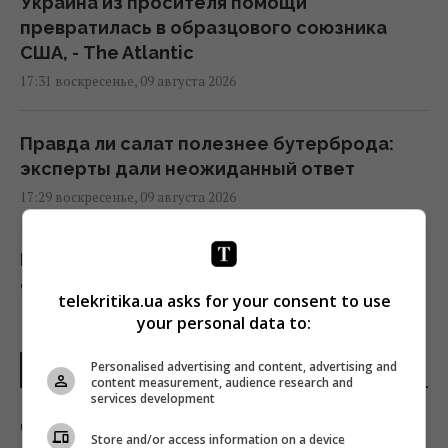
Украина из просителя помощи
превратилась в образцового союзника
США, - The Atlantic
17:31 воскресенье, 09 августа 2026
Правда ли салат полезнее бутерброда:
эксперты дали неожиданный ответ
17:29 воскресенье, 09 августа 2026
В 1946 году люди послали сигнал на Луну:
ответ пришел через 2,5 секунды.
telekritika.ua asks for your consent to use
17:28 воскресенье, 09 августа 2026
your personal data to:
Personalised advertising and content, advertising and
ПОСЛЕДНИЕ НОВОСТИ
10 августа: церковный праздник сегодня,
content measurement, audience research and
почему в этот день нужно погладить
services development
черного кота
Черная плесень между плитками — как
Store and/or access information on a device