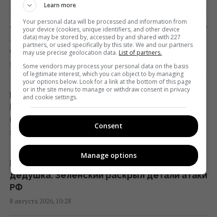
Learn more
10:42 суббота, 08 августа 2026
Your personal data will be processed and information from
«Впервые полки настолько пусты»: в Киеве
your device (cookies, unique identifiers, and other device
data) may be stored by, accessed by and shared with 227
заметили тревожную картину в
Водоснабжение Львовской области под
partners, or used specifically by this site. We and our partners
супермаркетах
may use precise geolocation data.
List of partners.
угрозой: "Бориславская нефтяная
8 августа 2026, 11:11
Some vendors may process your personal data on the basis
компания" просит Зеленского
of legitimate interest, which you can object to by managing
пересмотреть санкции
your options below. Look for a link at the bottom of this page
or in the site menu to manage or withdraw consent in privacy
10:13 суббота, 08 августа 2026
Первая смена после больничного: ракета
and cookie settings.
РФ убила на станции под Киевом маму
маленькой девочки
Европу накрыла новая волна жары: каким
Consent
8 августа 2026, 10:39
курортам грозят лесные пожары и
опасность
Manage options
10:08 суббота, 08 августа 2026
Погибли 3-летний мальчик, его бабушка и
дедушка: Зеленский раскрыл детали атаки
РФ
Разведка США связывает с Россией дрон
8 августа 2026, 10:28
со взрывчаткой в аэропорту Лейпцига, –
WSJ