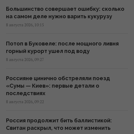
09:59 суббота, 08 августа 2026
Большинство совершает ошибку: сколько
на самом деле нужно варить кукурузу
8 августа 2026, 10:15
Поваров спросили, как правильно готовить
лосося, все они ответили одинаково
09:55 суббота, 08 августа 2026
Потоп в Буковеле: после мощного ливня
горный курорт ушел под воду
8 августа 2026, 09:27
В США ученые обнаружили рыбу, которая
может жить более 400 лет: что о ней
известно
Россияне цинично обстреляли поезд
09:30 суббота, 08 августа 2026
«Сумы — Киев»: первые детали о
последствиях
8 августа 2026, 09:22
"Этому человеку не место здесь": Усик
резко осудил решение МОК по России на
Олимпиаде
Россия продолжит бить баллистикой:
09:27 суббота, 08 августа 2026
Свитан раскрыл, что может изменить